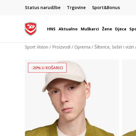
BOX NOW
Status narudžbe
Trgovine
Sport&Bonus
Dostava 1,50 €
| Više od 800 paketomata u Hrvatsko
HNS
Aktualno
Muškarci
Žene
Djeca
Spo
Sport Vision
Proizvodi
Oprema
Šilterice, šeširi i viziri
-20% U KOŠARICI