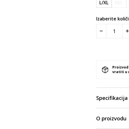
L/XL
M/L
Izaberite količ
Proizvod
vratiti u
Specifikacija
O proizvodu