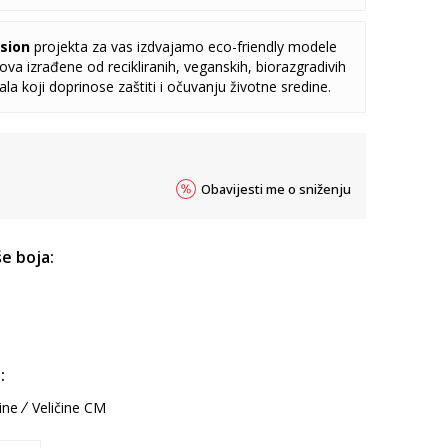
sion
projekta za vas izdvajamo eco-friendly modele
va izrađene od recikliranih, veganskih, biorazgradivih
jala koji doprinose zaštiti i očuvanju životne sredine.
Obavijesti me o sniženju
e boja:
:
ine
Veličine CM