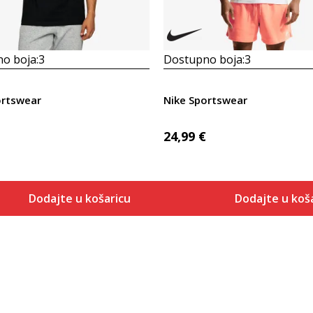
o boja:
3
Dostupno boja:
3
ortswear
Nike Sportswear
24,99
€
Dodajte u košaricu
Dodajte u koš
Veličina
Veličina
Dodaj u košaricu
Dodaj u 
XS
XS
S
S