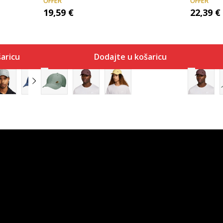
OFFER
OFFER
19,59
€
22,39
€
aricu
Dodajte u košaricu