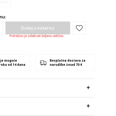
S/M
inu:
Dodaj u košaricu
Potrebno je odabrati željenu veličinu
 je moguće
Besplatna dostava za
 roku od 14 dana
narudžbe iznad 70 €