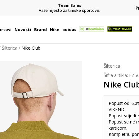
Team Sales
P
j
Vaše mjesto za timske sportove.
rtovi
Novosti
Brand
Nike
adidas
Šilterica
Nike Club
Šilterica
Šifra artikla:
FZ5
Nike Clu
Popust od -20%
VIKEND.
Popust vrijedi
Popust se ne 
karticom.
Kompletnu pon