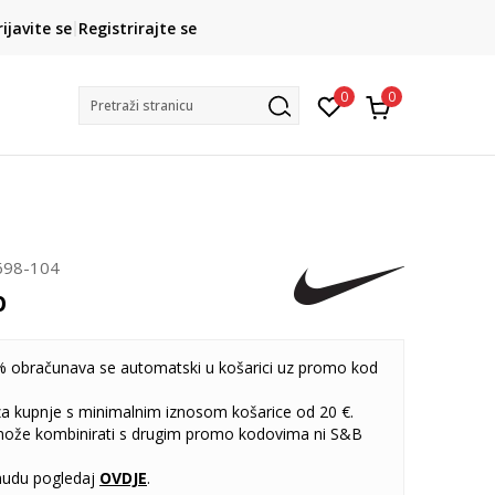
CLICK& COLLECT
rijavite se
Registrirajte se
besplatno preuzimanje u trgovini
0
0
Pretraži stranicu
698-104
b
 obračunava se automatski u košarici uz promo kod
 za kupnje s minimalnim iznosom košarice od 20 €.
može kombinirati s drugim promo kodovima ni S&B
udu pogledaj
OVDJE
.