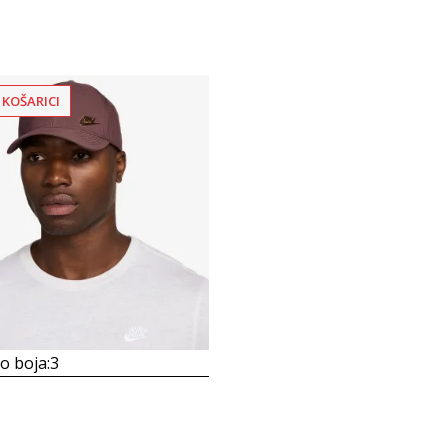
 KOŠARICI
 boja:
3
b