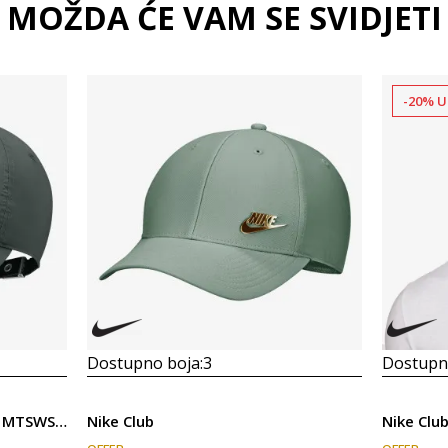
MOŽDA ĆE VAM SE SVIDJETI
-20% U
Dostupno boja:
3
Dostupno
Nike U NK DF CLUB CAP U CB MTSWSH L
Nike Club
Nike Clu