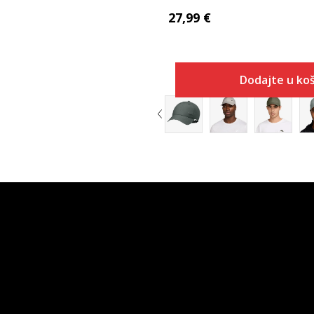
27,99
€
Dodajte u koš