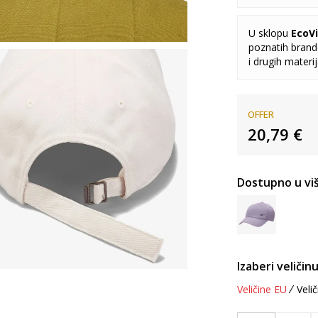
U sklopu
EcoVi
poznatih brando
i drugih materi
OFFER
20,79
€
Dostupno u viš
Izaberi veličinu
Veličine EU
Velič