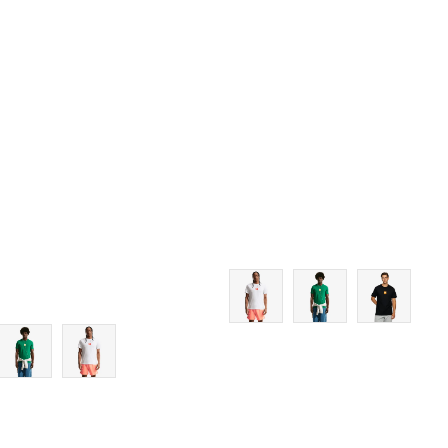
M
M
L
L
XL
XL
2XL
2XL
3XL
3XL
4XL