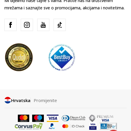
Mi dijelimo naše tajne s vama. Pratite nas na društvenim
mrežama i saznajte sve o promocijama, akcijama i novitetima.
Hrvatska
Promijenite