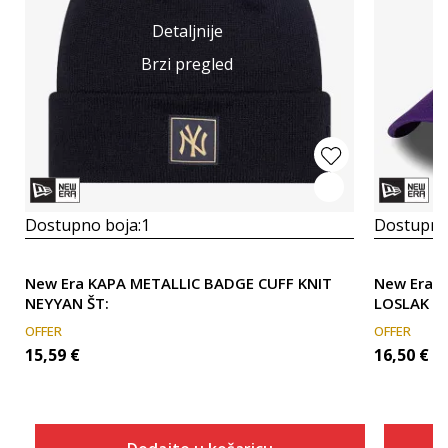
Detaljnije
Brzi pregled
Dostupno boja:
1
Dostupno
New Era KAPA METALLIC BADGE CUFF KNIT
New Era 
NEYYAN ŠT:
LOSLA
OFFER
OFFER
15,59
€
16,50
€