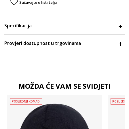
Sačuvajte u listi želja
Specifikacija
Provjeri dostupnost u trgovinama
MOŽDA ĆE VAM SE SVIDJETI
POSLJEDNJI KOMADI
POSLJEDNJ