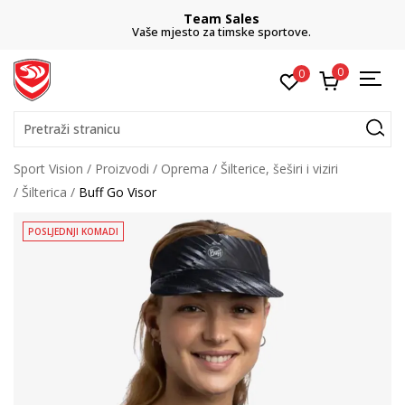
Team Sales
Vaše mjesto za timske sportove.
0
0
Pretraži stranicu
Sport Vision
Proizvodi
Oprema
Šilterice, šeširi i viziri
Šilterica
Buff Go Visor
POSLJEDNJI KOMADI