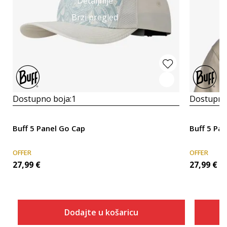
Detaljnije
Brzi pregled
Dostupno boja:
1
Dostupno
Buff 5 Panel Go Cap
Buff 5 Pa
OFFER
OFFER
27,99
€
27,99
€
Dodajte u košaricu