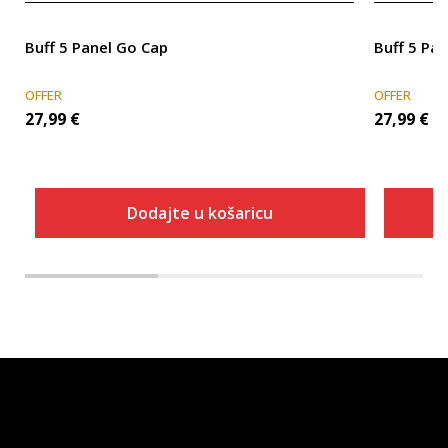
Buff 5 Panel Go Cap
Buff 5 Pa
OFFER
OFFER
27,99
€
27,99
€
Dodajte u košaricu