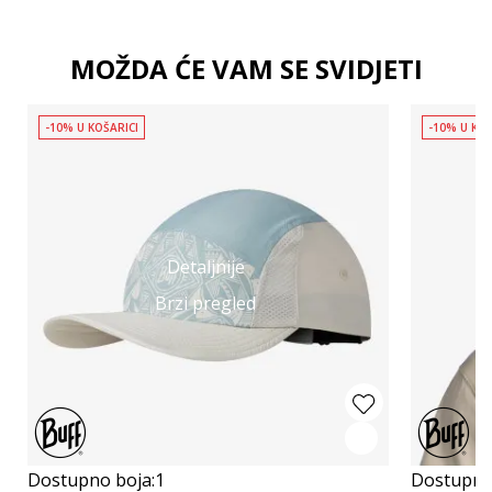
MOŽDA ĆE VAM SE SVIDJETI
-10% U KOŠARICI
-10% U KOŠ
Detaljnije
Brzi pregled
Dostupno boja:
1
Dostupno