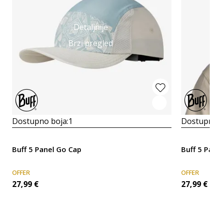
Detaljnije
Brzi pregled
Dostupno boja:
1
Dostupno
Buff 5 Panel Go Cap
Buff 5 Pa
OFFER
OFFER
27,99
€
27,99
€