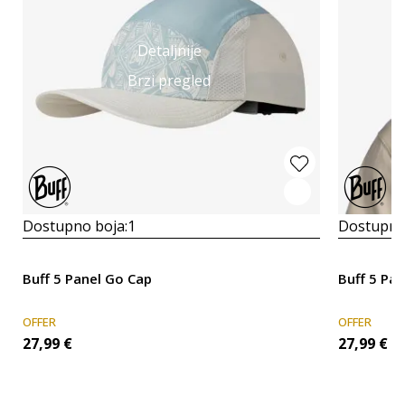
Detaljnije
Brzi pregled
Dostupno boja:
1
Dostupno
Buff 5 Panel Go Cap
Buff 5 Pa
OFFER
OFFER
27,99
€
27,99
€