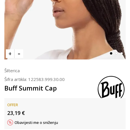
Šilterica
Šifra artikla:
122583.999.30.00
Buff Summit Cap
OFFER
23,19
€
Obavijesti me o sniženju