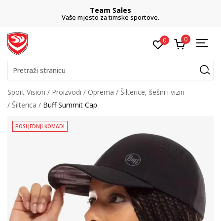
Team Sales
Vaše mjesto za timske sportove.
0
0
Pretraži stranicu
Sport Vision
Proizvodi
Oprema
Šilterice, šeširi i viziri
Šilterica
Buff Summit Cap
POSLJEDNJI KOMADI