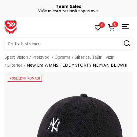
Team Sales
Vaše mjesto za timske sportove.
0
0
Pretraži stranicu
Sport Vision
Proizvodi
Oprema
Šilterice, šeširi i viziri
Šilterica
New Era WMNS TEDDY 9FORTY NEYYAN BLKWHI
POSLJEDNJI KOMADI