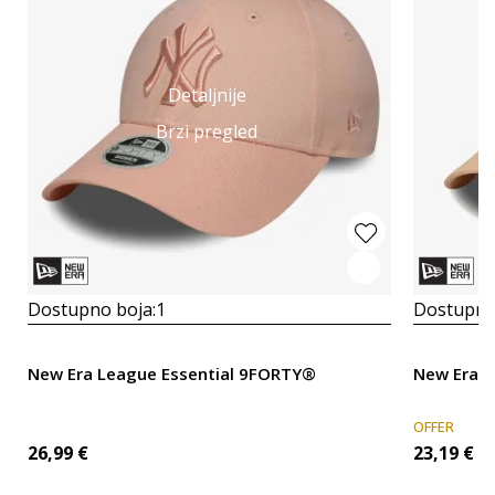
Detaljnije
Brzi pregled
Dostupno boja:
1
Dostupno
New Era League Essential 9FORTY®
New Era 
OFFER
26,99
€
23,19
€