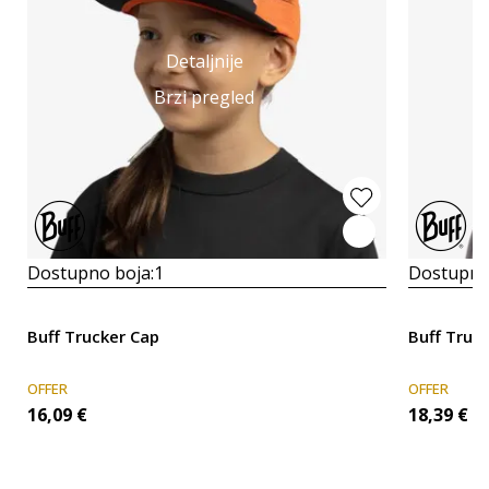
Detaljnije
Brzi pregled
Dostupno boja:
1
Dostupno
Buff Trucker Cap
Buff Truc
OFFER
OFFER
16,09
€
18,39
€