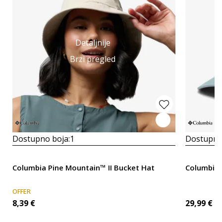
Detaljnije
Brzi pregled
Dostupno boja:
1
Dostupno
Columbia Pine Mountain™ II Bucket Hat
Columbia 
OFFER
8,39
€
29,99
€