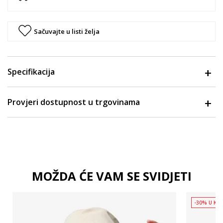
Sačuvajte u listi želja
Specifikacija
Provjeri dostupnost u trgovinama
MOŽDA ĆE VAM SE SVIDJETI
-30% U KOŠ