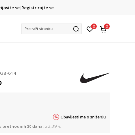
CLICK& COLLECT
rijavite se
Registrirajte se
besplatno preuzimanje u trgovini
0
0
Pretraži stranicu
038-614
b
Obavijesti me o sniženju
22,39
€
 u prethodnih 30 dana: