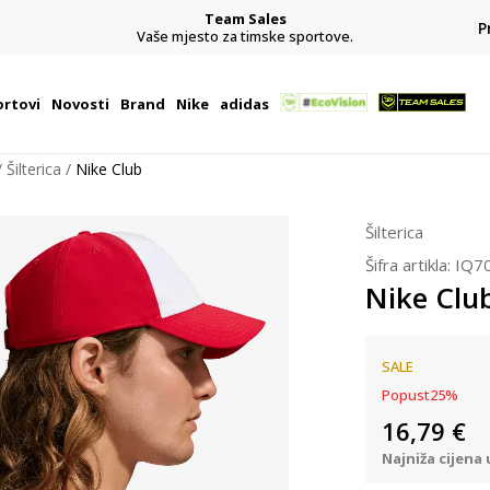
Team Sales
P
j
Vaše mjesto za timske sportove.
rtovi
Novosti
Brand
Nike
adidas
Šilterica
Nike Club
Šilterica
Šifra artikla:
IQ7
Nike Clu
SALE
Popust
25
%
16,79
€
Najniža cijena