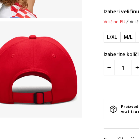
Izaberi veličinu
Veličine EU
Velič
L/XL
M/L
Izaberite količ
Proizvod
vratiti u