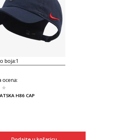
 boja:
1
a ocena
:
VATSKA H86 CAP
Dodajte u košaricu