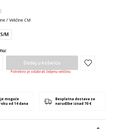
:
ine
Veličine CM
S/M
inu:
Dodaj u košaricu
Potrebno je odabrati željenu veličinu
 je moguće
Besplatna dostava za
 roku od 14 dana
narudžbe iznad 70 €