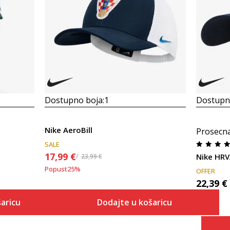
Dostupno boja:
1
Dostupno
Nike AeroBill
Prosecn
SALE
17,99
€
Nike HR
23,99
€
Popust
25
%
OFFER
22,39
€
aricu
Dodajte u košaricu