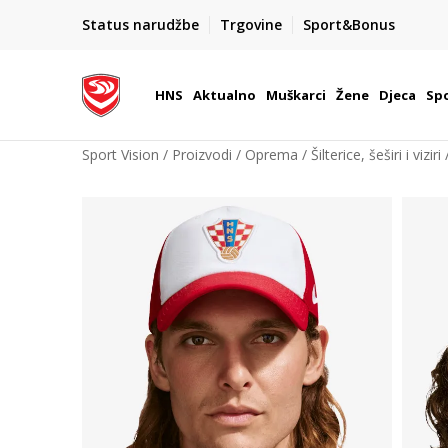
BOX NOW
Status narudžbe
Trgovine
Sport&Bonus
Dostava 1,50 €
| Više od 800 paketomata u Hrvatsko
HNS
Aktualno
Muškarci
Žene
Djeca
Spo
Sport Vision
Proizvodi
Oprema
Šilterice, šeširi i viziri