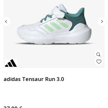
OF
3
Detaljnije
Brzi pregled
adidas Tensaur Run 3.0