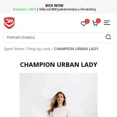
OW
Team Sales
 paketomata u Hrvatskoj
Vaše mjesto za timske 
0
0
Pretraži stranicu
Sport Vision
Shop by Look
CHAMPION URBAN LADY
CHAMPION URBAN LADY