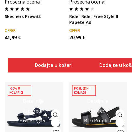
Prosecna ocena
:
Prosecna ocena
:
Skechers Prewitt
Rider Rider Free Style II
Papete Ad
OFFER
OFFER
41,99
€
20,99
€
Dodajte u košaricu
Dodajte u koš
-20% U
POSLJEDNJI
KOŠARICI
KOMADI
Detaljnije
Detaljnije
Uporedi
Uporedi
Brzi Pregled
Brzi Pregled