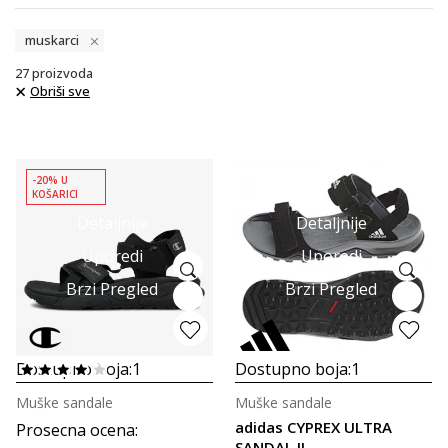
muskarci
27
proizvoda
Obriši sve
-20% U
KOŠARICI
Detaljnije
Detaljnije
Uporedi
Uporedi
Brzi Pregled
Brzi Pregled
Dostupno boja:
1
Dostupno boja:
1
Muške sandale
Muške sandale
adidas CYPREX ULTRA
Prosecna ocena
:
SANDAL II