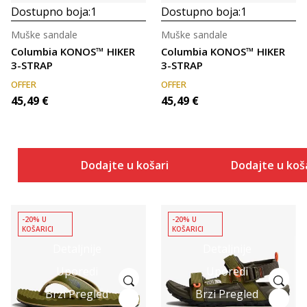
Dostupno boja:
1
Dostupno boja:
1
Muške sandale
Muške sandale
Columbia KONOS™ HIKER
Columbia KONOS™ HIKER
3-STRAP
3-STRAP
OFFER
OFFER
45,49
€
45,49
€
Dodajte u košaricu
Dodajte u koš
-20% U
-20% U
KOŠARICI
KOŠARICI
Detaljnije
Detaljnije
Uporedi
Uporedi
Brzi Pregled
Brzi Pregled