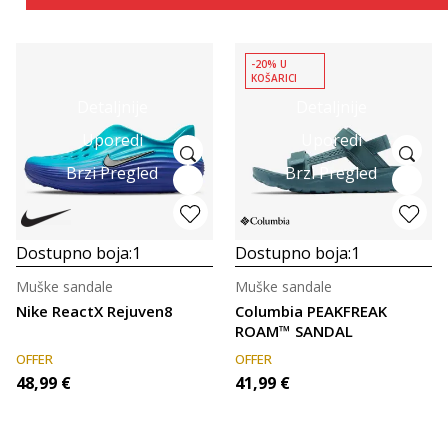
-20% U
KOŠARICI
Detaljnije
Detaljnije
Uporedi
Uporedi
Brzi Pregled
Brzi Pregled
Dostupno boja:
1
Dostupno boja:
1
Muške sandale
Muške sandale
Nike ReactX Rejuven8
Columbia PEAKFREAK
ROAM™ SANDAL
OFFER
OFFER
48,99
€
41,99
€