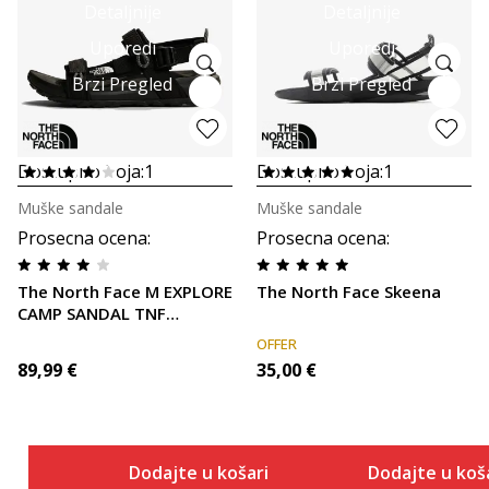
Detaljnije
Detaljnije
Uporedi
Uporedi
Brzi Pregled
Brzi Pregled
Dostupno boja:
1
Dostupno boja:
1
Muške sandale
Muške sandale
Prosecna ocena
:
Prosecna ocena
:
The North Face M EXPLORE
The North Face Skeena
CAMP SANDAL TNF
BLACK/TNF BLAC
OFFER
89,99
€
35,00
€
Dodajte u košaricu
Dodajte u koš