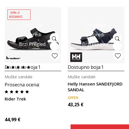
-30% U
KOŠARICI
Detaljnije
Detaljnije
Uporedi
Uporedi
Brzi Pregled
Brzi Pregled
Dostupno boja:
1
Dostupno boja:
1
Muške sandale
Muške sandale
Helly Hansen SANDEFJORD
Prosecna ocena
:
SANDAL
OFFER
Rider Trek
43,25
€
44,99
€