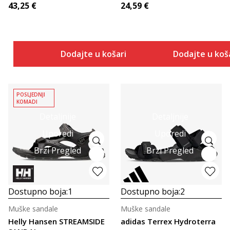
43,25
€
24,59
€
Dodajte u košaricu
Dodajte u koš
POSLJEDNJI
KOMADI
Detaljnije
Detaljnije
Uporedi
Uporedi
Brzi Pregled
Brzi Pregled
Dostupno boja:
1
Dostupno boja:
2
Muške sandale
Muške sandale
Helly Hansen STREAMSIDE
adidas Terrex Hydroterra