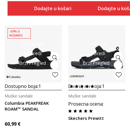
Dodajte u košaricu
Dodajte u koš
-30% U
KOŠARICI
Detaljnije
Detaljnije
Uporedi
Uporedi
Brzi Pregled
Brzi Pregled
Dostupno boja:
1
Dostupno boja:
1
Muške sandale
Muške sandale
Columbia PEAKFREAK
Prosecna ocena
:
ROAM™ SANDAL
Skechers Prewitt
60,99
€