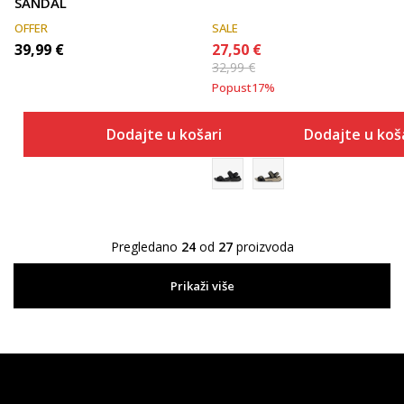
SANDAL
OFFER
SALE
39,99
€
27,50
€
32,99
€
Popust
17
%
Dodajte u košaricu
Dodajte u koš
Pregledano
24
od
27
proizvoda
Prikaži više