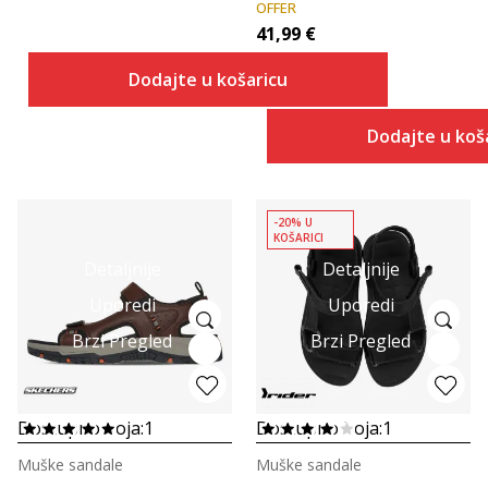
OFFER
41,99
€
Dodajte u košaricu
Dodajte u koš
-20% U
KOŠARICI
Detaljnije
Detaljnije
Uporedi
Uporedi
Brzi Pregled
Brzi Pregled
Dostupno boja:
1
Dostupno boja:
1
Muške sandale
Muške sandale