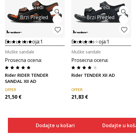
Uporedi
Uporedi
Brzi Pregled
Brzi Pregled
Dostupno boja:
1
Dostupno boja:
1
Muške sandale
Muške sandale
Prosecna ocena
:
Prosecna ocena
:
Rider RIDER TENDER
Rider TENDER XII AD
SANDAL XII AD
OFFER
OFFER
21,50
€
21,83
€
Dodajte u košaricu
Dodajte u koš