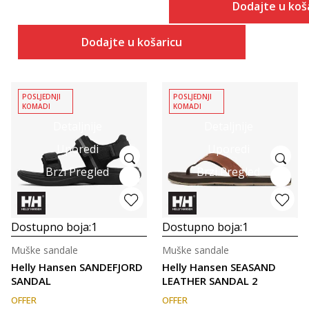
Dodajte u koš
Dodajte u košaricu
POSLJEDNJI
POSLJEDNJI
KOMADI
KOMADI
Detaljnije
Detaljnije
Uporedi
Uporedi
Brzi Pregled
Brzi Pregled
Dostupno boja:
1
Dostupno boja:
1
Muške sandale
Muške sandale
Helly Hansen SANDEFJORD
Helly Hansen SEASAND
SANDAL
LEATHER SANDAL 2
OFFER
OFFER