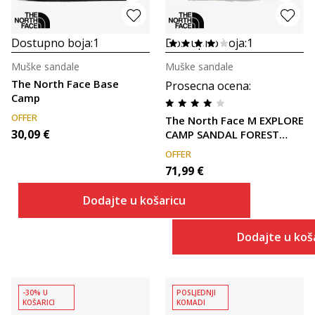
Dostupno boja:
1
Dostupno boja:
1
Muške sandale
Muške sandale
The North Face Base
Prosecna ocena
:
Camp
OFFER
The North Face M EXPLORE
30,09
€
CAMP SANDAL FOREST
OLIVE/NEW T
OFFER
71,99
€
Dodajte u košaricu
Dodajte u koš
-30% U
POSLJEDNJI
KOŠARICI
KOMADI