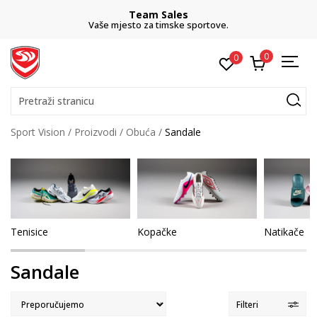
Team Sales
Vaše mjesto za timske sportove.
0
0
Pretraži stranicu
Sport Vision
Proizvodi
Obuća
Sandale
Tenisice
Kopačke
Natikače
Sandale
Filteri