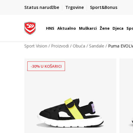
BOX NOW
Status narudžbe
Trgovine
Sport&Bonus
Dostava 1,50 €
| Više od 800 paketomata u Hrvatsko
HNS
Aktualno
Muškarci
Žene
Djeca
Spo
Sport Vision
Proizvodi
Obuća
Sandale
Puma EVOL
-30% U KOŠARICI