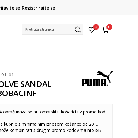
CLICK& COLLECT
rijavite se
Registrirajte se
besplatno preuzimanje u trgovini
0
0
Pretraži stranicu
191-01
OLVE SANDAL
BOBACINF
 obračunava se automatski u košarici uz promo kod
 za kupnje s minimalnim iznosom košarice od 20 €.
može kombinirati s drugim promo kodovima ni S&B