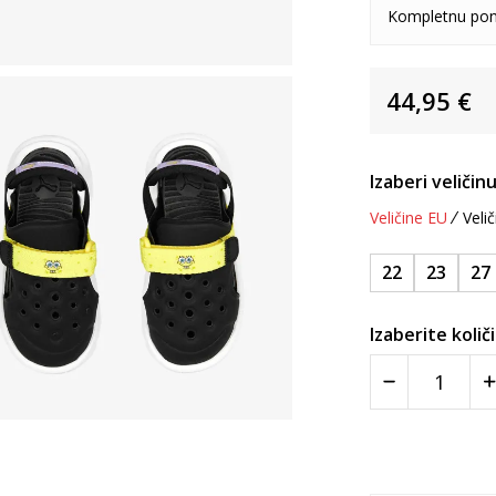
Kompletnu pon
44,95
€
Izaberi veličinu
Veličine EU
Velič
22
23
27
Izaberite količ