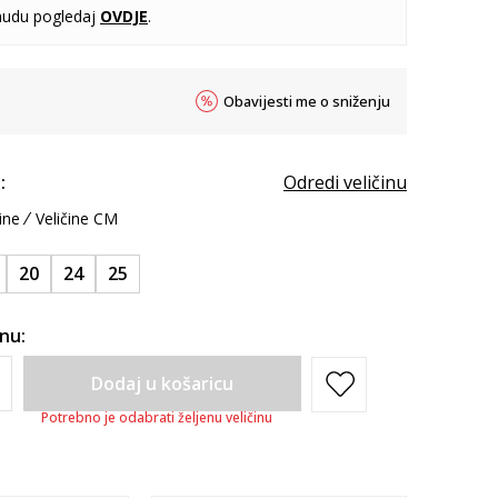
udu pogledaj
OVDJE
.
Obavijesti me o sniženju
:
Odredi veličinu
ine
Veličine CM
20
24
25
inu:
Dodaj u košaricu
Potrebno je odabrati željenu veličinu