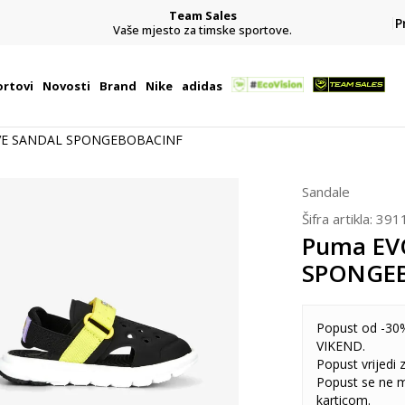
Team Sales
P
j
Vaše mjesto za timske sportove.
rtovi
Novosti
Brand
Nike
adidas
VE SANDAL SPONGEBOBACINF
Sandale
Šifra artikla:
391
Puma EV
SPONGE
Popust od -30%
VIKEND.
Popust vrijedi
Popust se ne 
karticom.