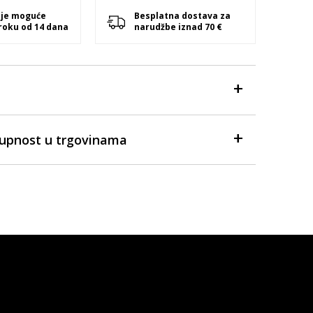
 je moguće
Besplatna dostava za
 roku od 14 dana
narudžbe iznad 70 €
tupnost u trgovinama