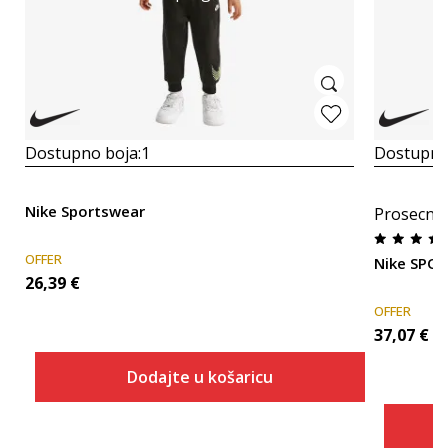
Dostupno boja:
1
Dostupno
Nike Sportswear
Prosecna
OFFER
Nike SPO
26,39
€
OFFER
37,07
€
Dodajte u košaricu
Veličina
Dodaj u košaricu
2T