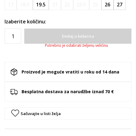
17
18.5
19.5
21
22
23.5
25
26
27
Izaberite količinu:
Dodaj u košaricu
Potrebno je odabrati željenu veličinu
Proizvod je moguće vratiti u roku od 14 dana
Besplatna dostava za narudžbe iznad 70 €
Sačuvajte u listi želja