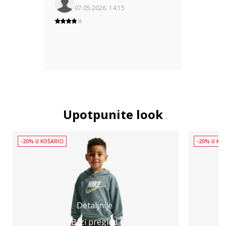
07.05.2026. 14:15
Upotpunite look
-20% U KOŠARICI
-20% U KOŠ
Detaljnije
Brzi pregled