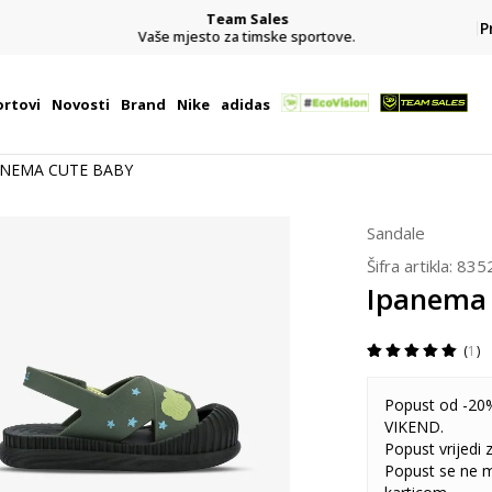
Team Sales
P
j
Vaše mjesto za timske sportove.
rtovi
Novosti
Brand
Nike
adidas
ANEMA CUTE BABY
Sandale
Šifra artikla:
835
Ipanema
1
Popust od -20%
VIKEND.
Popust vrijedi
Popust se ne 