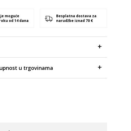
 je moguće
Besplatna dostava za
 roku od 14 dana
narudžbe iznad 70 €
tupnost u trgovinama