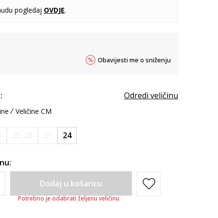
udu pogledaj
OVDJE
.
Obavijesti me o sniženju
:
Odredi veličinu
ine
Veličine CM
3
25-26
21
24
inu:
Dodaj u košaricu
Potrebno je odabrati željenu veličinu