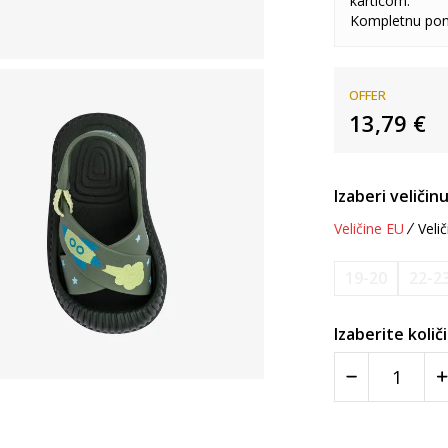
karticom.
Kompletnu pon
OFFER
13,79
€
Izaberi veličinu
Veličine EU
Velič
19-20
22-2
Izaberite količ