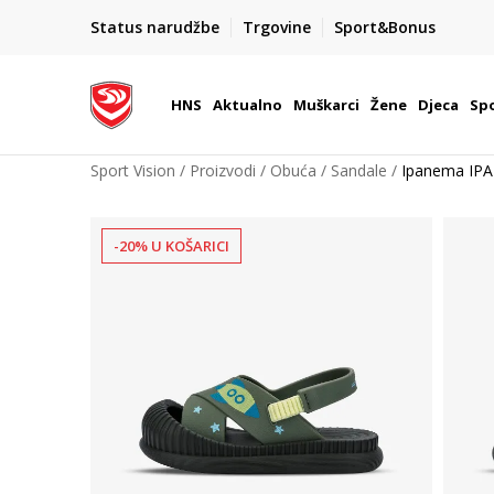
BOX NOW
Status narudžbe
Trgovine
Sport&Bonus
Dostava 1,50 €
| Više od 800 paketomata u Hrvatsko
HNS
Aktualno
Muškarci
Žene
Djeca
Spo
Sport Vision
Proizvodi
Obuća
Sandale
Ipanema IP
-20% U KOŠARICI