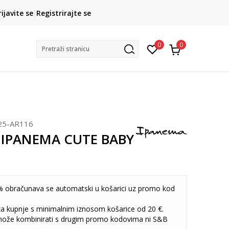
CLICK& COLLECT
rijavite se
Registrirajte se
besplatno preuzimanje u trgovini
0
0
Pretraži stranicu
25-AR116
 IPANEMA CUTE BABY
 obračunava se automatski u košarici uz promo kod
 za kupnje s minimalnim iznosom košarice od 20 €.
može kombinirati s drugim promo kodovima ni S&B