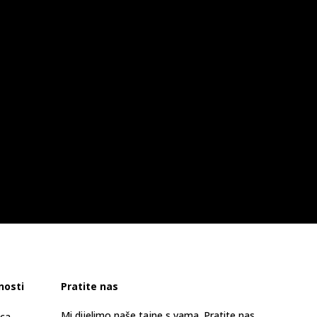
nosti
Pratite nas
Mi dijelimo naše tajne s vama. Pratite nas
ica