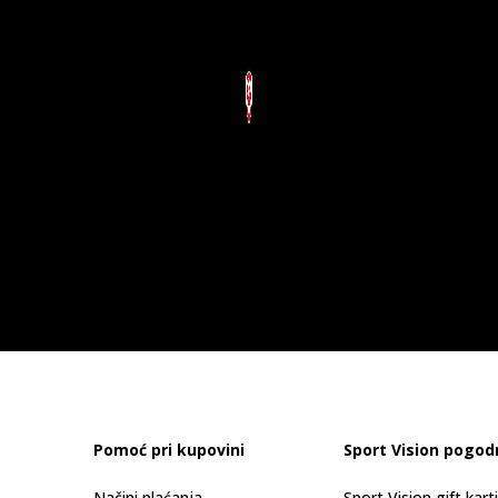
Pomoć pri kupovini
Sport Vision pogod
Načini plaćanja
Sport Vision gift kart