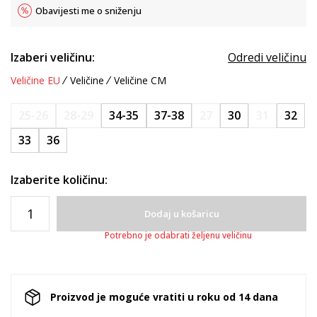
Obavijesti me o sniženju
Izaberi veličinu:
Odredi veličinu
Veličine EU
Veličine
Veličine CM
25-26
28-29
34-35
37-38
27
30
31
32
33
36
Izaberite količinu:
Dodaj u košaricu
Potrebno je odabrati željenu veličinu
Proizvod je moguće vratiti u roku od 14 dana