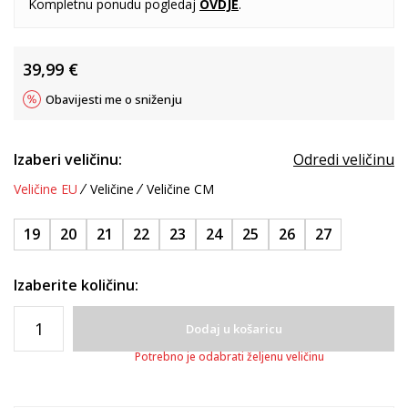
Kompletnu ponudu pogledaj
OVDJE
.
39,99
€
Obavijesti me o sniženju
Izaberi veličinu:
Odredi veličinu
Veličine EU
Veličine
Veličine CM
19
20
21
22
23
24
25
26
27
Izaberite količinu:
Dodaj u košaricu
Potrebno je odabrati željenu veličinu