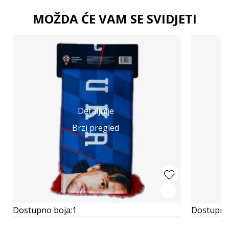
MOŽDA ĆE VAM SE SVIDJETI
Detaljnije
Brzi pregled
Dostupno boja:
1
Dostupno