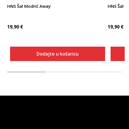
HNS Šal Modrić Away
HNS Šal M
19,90
€
19,90
€
Dodajte u košaricu