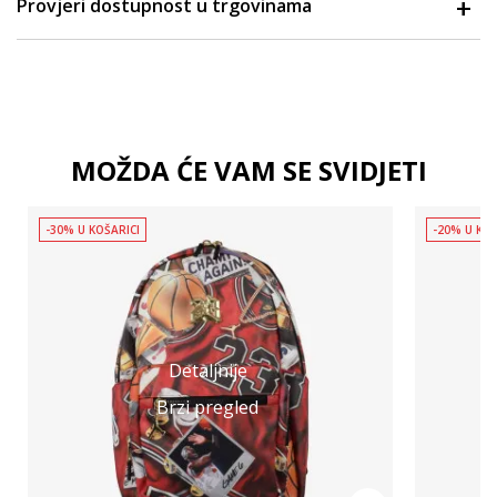
Provjeri dostupnost u trgovinama
MOŽDA ĆE VAM SE SVIDJETI
-30% U KOŠARICI
-20% U KOŠ
Detaljnije
Brzi pregled