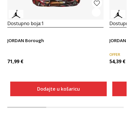
Dostupno boja:
1
Dostupno
JORDAN Borough
JORDAN B
OFFER
71,99
€
54,39
€
Dodajte u košaricu