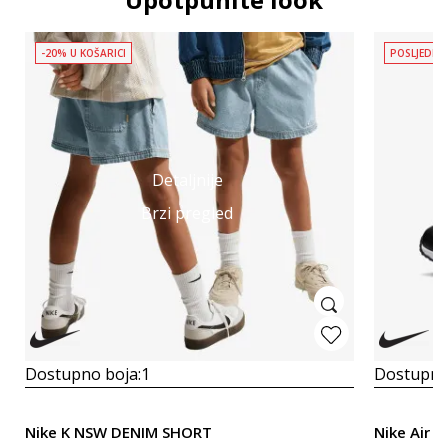
-20% U KOŠARICI
POSLJEDNJ
Detaljnije
Brzi pregled
Dostupno boja:
1
Dostupno
Nike K NSW DENIM SHORT
Nike Air 