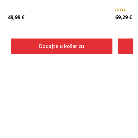
OFFER
49,99
€
69,29
€
Dodajte u košaricu
Veličina
Dodaj u košaricu
XS
S
M
L
XL