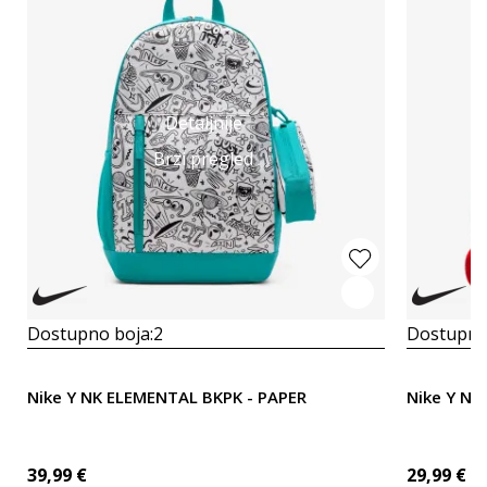
Detaljnije
Brzi pregled
Dostupno boja:
2
Dostupno
Nike Y NK ELEMENTAL BKPK - PAPER
Nike Y NK
39,99
€
29,99
€