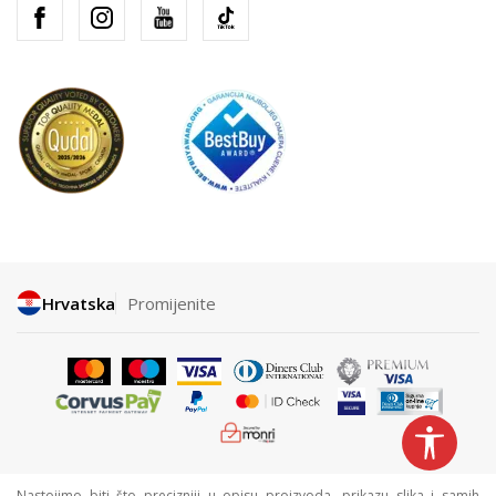
Hrvatska
Promijenite
Nastojimo biti što precizniji u opisu proizvoda, prikazu slika i samih