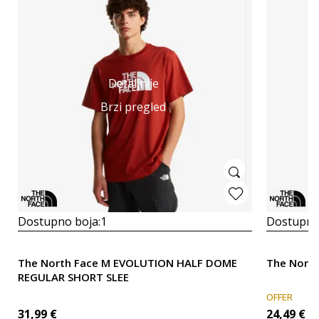
Detaljnije
Brzi pregled
Dostupno boja:
1
Dostupno
The North Face M EVOLUTION HALF DOME
The North
REGULAR SHORT SLEE
OFFER
31,99
€
24,49
€