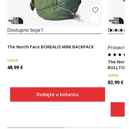
Dostupno boja:
1
Dostupno
The North Face BOREALIS MINI BACKPACK
Prosecna
OFFER
The Nort
48,99
€
ROLLTOP
OFFER
83,99
€
Dodajte u košaricu