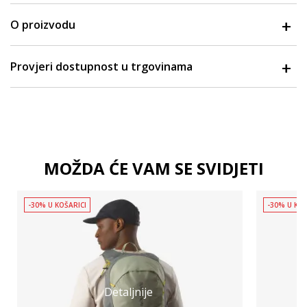
O proizvodu
Provjeri dostupnost u trgovinama
MOŽDA ĆE VAM SE SVIDJETI
-30% U KOŠARICI
-30% U KOŠ
Detaljnije