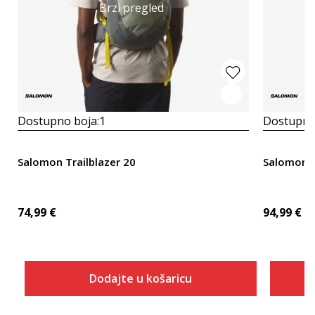
Brzi pregled
Dostupno boja:
1
Dostupno
Salomon Trailblazer 20
Salomon T
74,99
€
94,99
€
Dodajte u košaricu