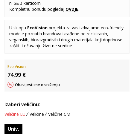
ni S&B karticom.
Kompletnu ponudu pogledaj
OVDJE
.
U sklopu
EcoVision
projekta za vas izdvajamo eco-friendly
modele poznatih brandova izrađene od recikliranih,
veganskih, biorazgradivih i drugih materijala koji doprinose
zaštiti i očuvanju životne sredine.
Eco Vision
74,99
€
Obavijesti me o sniženju
Izaberi veličinu:
Veličine EU
Veličine
Veličine CM
Univ.