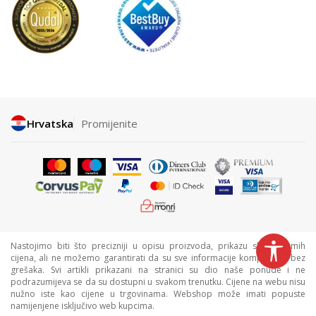
Hrvatska
Promijenite
Nastojimo biti što precizniji u opisu proizvoda, prikazu slika i samih
cijena, ali ne možemo garantirati da su sve informacije kompletne i bez
grešaka. Svi artikli prikazani na stranici su dio naše ponude i ne
podrazumijeva se da su dostupni u svakom trenutku. Cijene na webu nisu
nužno iste kao cijene u trgovinama. Webshop može imati popuste
namijenjene isključivo web kupcima.