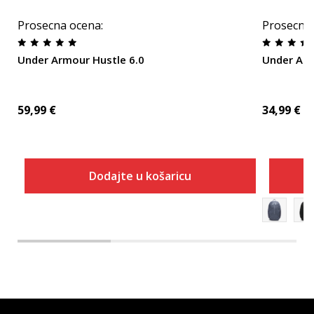
Prosecna ocena
:
Prosecna
Under Armour Hustle 6.0
Under Arm
59,99
€
34,99
€
Dodajte u košaricu