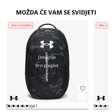
MOŽDA ĆE VAM SE SVIDJETI
-30% U KOŠARICI
-20% U KOŠ
Detaljnije
Brzi pregled
Dostupno boja:
1
Dostupno