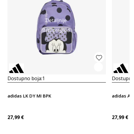
Detaljnije
Brzi pregled
Dostupno boja:
1
Dostupno
adidas LK DY MI BPK
adidas An
27,99
€
27,99
€