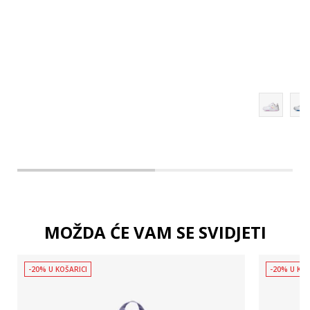
MOŽDA ĆE VAM SE SVIDJETI
-20% U KOŠARICI
-20% U KOŠ