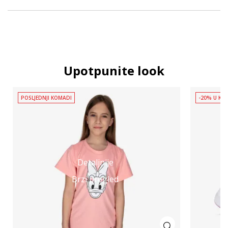
Upotpunite look
POSLJEDNJI KOMADI
-20% U KOŠ
Detaljnije
Brzi pregled