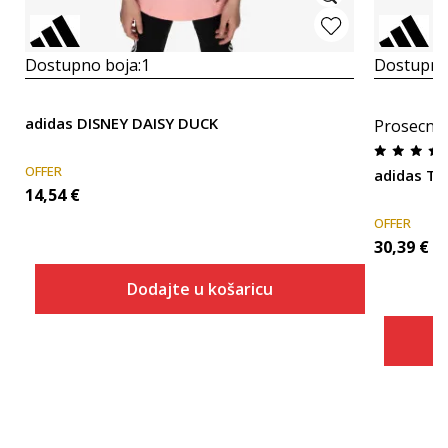
Dostupno boja:
1
Dostupno
adidas DISNEY DAISY DUCK
Prosecna
OFFER
adidas Te
14,54
€
OFFER
30,39
€
Dodajte u košaricu
Veličina
Dodaj u košaricu
110
104