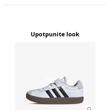
Upotpunite look
Detaljnije
Brzi pregled