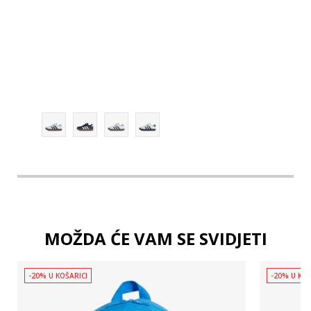
1-
2
2-
MOŽDA ĆE VAM SE SVIDJETI
-20% U KOŠARICI
-20% U KOŠ