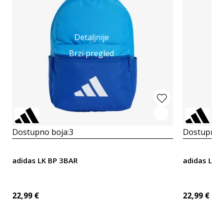
Detaljnije
Brzi pregled
Dostupno boja:
3
Dostupno
adidas LK BP 3BAR
adidas Lo
22,99
€
22,99
€