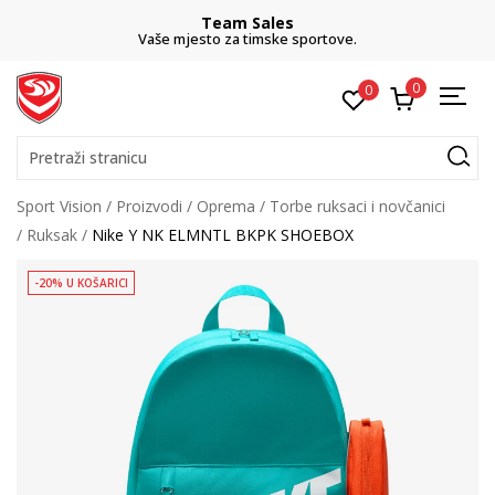
Team Sales
Vaše mjesto za timske sportove.
0
0
Pretraži stranicu
Sport Vision
Proizvodi
Oprema
Torbe ruksaci i novčanici
Ruksak
Nike Y NK ELMNTL BKPK SHOEBOX
-20% U KOŠARICI