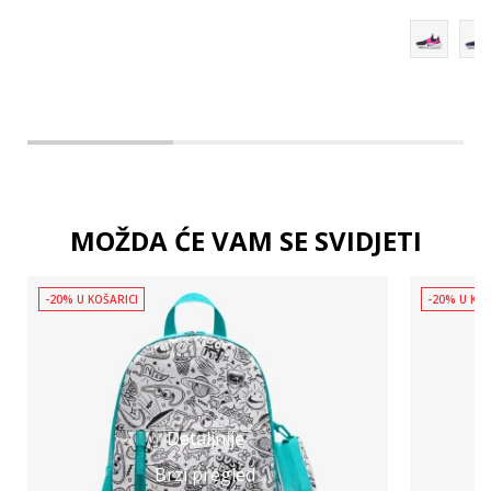
MOŽDA ĆE VAM SE SVIDJETI
-20% U KOŠARICI
-20% U KOŠ
Detaljnije
Brzi pregled