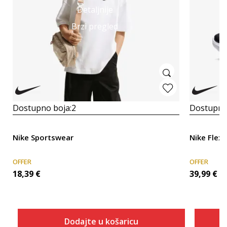
Detaljnije
Brzi pregled
Dostupno boja:
2
Dostupno
Nike Sportswear
Nike Flex 
OFFER
OFFER
18,39
€
39,99
€
Dodajte u košaricu