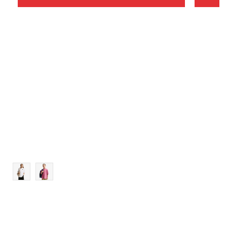
Veličina
Dodaj u košaricu
XS
S
M
L
XL