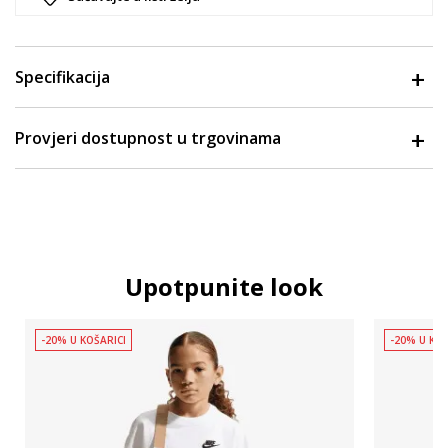
Specifikacija
Provjeri dostupnost u trgovinama
Upotpunite look
-20% U KOŠARICI
-20% U KOŠ