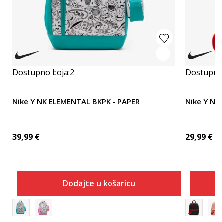
Dostupno boja:
2
Dostupno
Nike Y NK ELEMENTAL BKPK - PAPER
Nike Y NK
39,99
€
29,99
€
Dodajte u košaricu