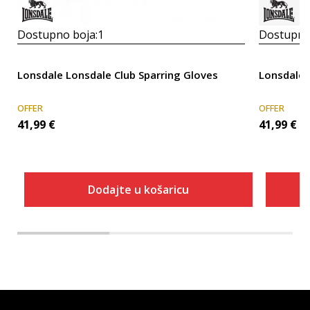
Dostupno boja:
1
Dostupno
Lonsdale Lonsdale Club Sparring Gloves
Lonsdale 
OFFER
OFFER
41,99
€
41,99
€
Dodajte u košaricu