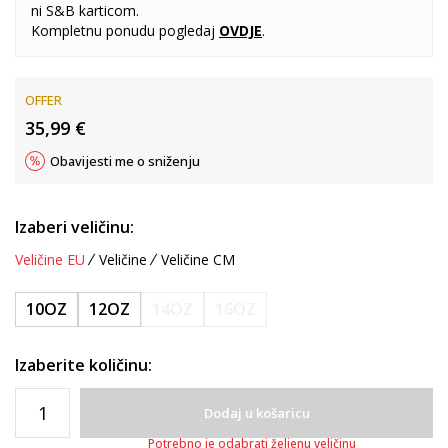
ni S&B karticom.
Kompletnu ponudu pogledaj
OVDJE
.
OFFER
35,99
€
Obavijesti me o sniženju
Izaberi veličinu:
Veličine EU
Veličine
Veličine CM
10OZ
12OZ
14OZ
16OZ
Izaberite količinu:
Dodaj u košaricu
Potrebno je odabrati željenu veličinu