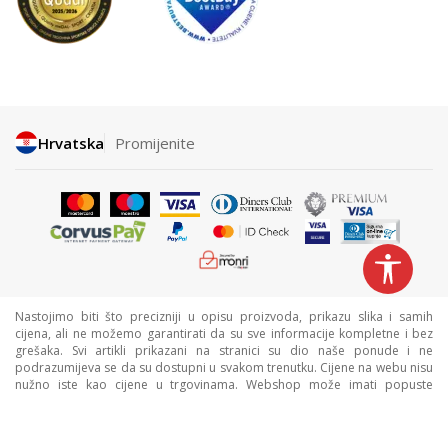
Hrvatska
Promijenite
Nastojimo biti što precizniji u opisu proizvoda, prikazu slika i samih
cijena, ali ne možemo garantirati da su sve informacije kompletne i bez
grešaka. Svi artikli prikazani na stranici su dio naše ponude i ne
podrazumijeva se da su dostupni u svakom trenutku. Cijene na webu nisu
nužno iste kao cijene u trgovinama. Webshop može imati popuste
namijenjene isključivo web kupcima.
©2026
www.sportvision.hr
, Izrada
NB SOFT
. Sva prava zadržana.