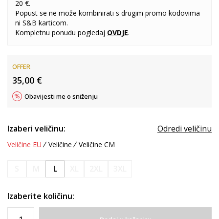
20 €.
Popust se ne može kombinirati s drugim promo kodovima
ni S&B karticom.
Kompletnu ponudu pogledaj
OVDJE
.
OFFER
35,00
€
Obavijesti me o sniženju
Izaberi veličinu:
Odredi veličinu
Veličine EU
Veličine
Veličine CM
S
M
L
XL
2XL
3XL
Izaberite količinu: