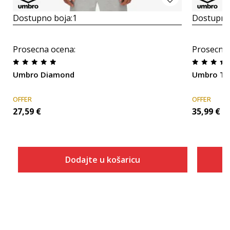
Dostupno boja:
1
Dostupno
Prosecna ocena
:
Prosecna
Umbro Diamond
Umbro Th
OFFER
OFFER
27,59
€
35,99
€
Dodajte u košaricu
Veličina
Dodaj u košaricu
S
M