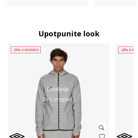
Upotpunite look
-20% U KOŠARICI
-20% U KOŠ
Detaljnije
Brzi pregled