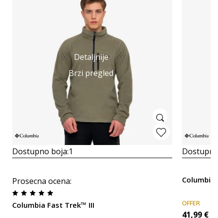
Detaljnije
Brzi pregled
Dostupno boja:
1
Dostupno
Columbia C
Prosecna ocena
:
OFFER
Columbia Fast Trek™ III
41,99
€