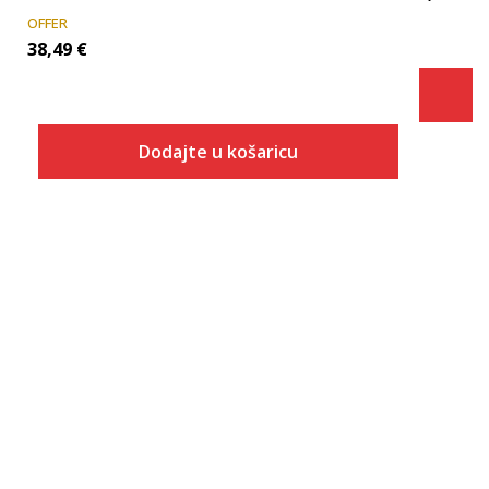
OFFER
38,49
€
Dodajte u košaricu
Veličina
Dodaj u košaricu
S
M
L
XL
2XL