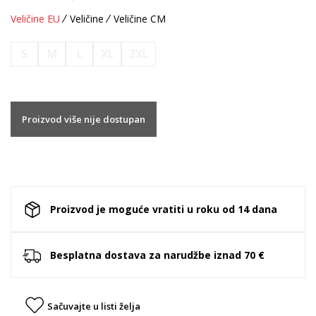
Veličine EU
Veličine
Veličine CM
S
M
L
XL
2XL
Proizvod više nije dostupan
Proizvod je moguće vratiti u roku od 14 dana
Besplatna dostava za narudžbe iznad 70 €
Sačuvajte u listi želja