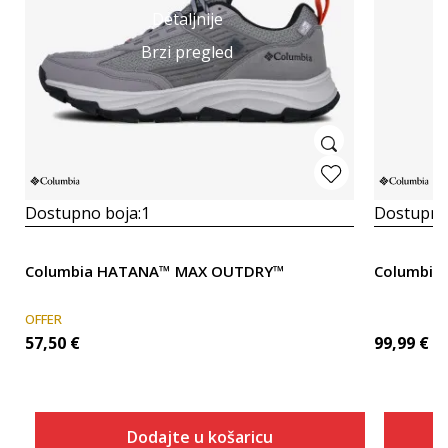
Detaljnije
Brzi pregled
Dostupno boja:
1
Dostupno
Columbia HATANA™ MAX OUTDRY™
Columbia A
OFFER
57,50
€
99,99
€
Dodajte u košaricu