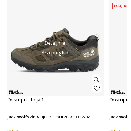
POSLJEDNJ
Detaljnije
Brzi pregled
Dostupno boja:
1
Dostupno
Jack Wolfskin VOJO 3 TEXAPORE LOW M
Jack Wolf
OFFER
OFFER