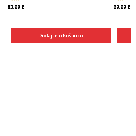
83,99
€
69,99
€
Dodajte u košaricu
Veličina
Dodaj u košaricu
7.5
8
8.5
9
9.5