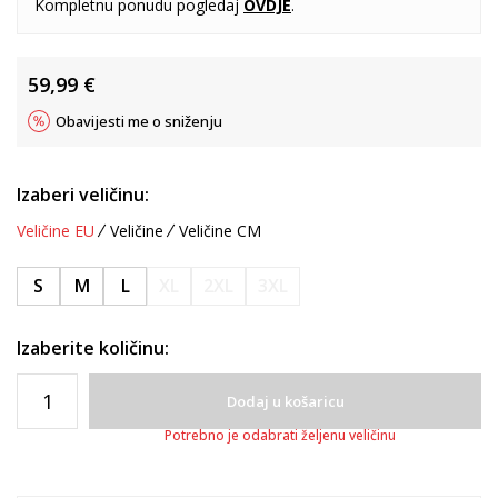
Kompletnu ponudu pogledaj
OVDJE
.
59,99
€
Obavijesti me o sniženju
Izaberi veličinu:
Veličine EU
Veličine
Veličine CM
S
M
L
XL
2XL
3XL
Izaberite količinu:
Dodaj u košaricu
Potrebno je odabrati željenu veličinu