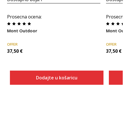
Prosecna ocena
:
Prosecna
Mont Outdoor
Mont Out
OFFER
OFFER
37,50
€
37,50
€
Dodajte u košaricu
Veličina
Dodaj u košaricu
40
41
42