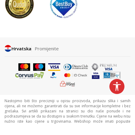
Hrvatska
Promijenite
Nastojimo biti što precizniji u opisu proizvoda, prikazu slika i samih
cijena, ali ne možemo garantirati da su sve informacije kompletne i bez
grešaka. Svi artikli prikazani na stranici su dio naše ponude i ne
podrazumijeva se da su dostupni u svakom trenutku. Cijene na webu nisu
nužno iste kao cijene u trgovinama. Webshop može imati popuste
namijenjene isključivo web kupcima.
©2026
www.sportvision.hr
, Izrada
NB SOFT
. Sva prava zadržana.