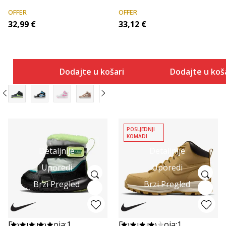
OFFER
OFFER
32,99
€
33,12
€
Dodajte u košaricu
Dodajte u koš
POSLJEDNJI
KOMADI
Detaljnije
Detaljnije
Uporedi
Uporedi
Brzi Pregled
Brzi Pregled
Dostupno boja:
1
Dostupno boja:
1