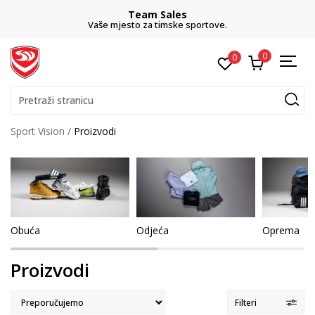
CLICK& COLLECT
ve.
besplatno preuzimanje u trgovini
0
0
Pretraži stranicu
Sport Vision
Proizvodi
Obuća
Odjeća
Oprema
Proizvodi
Filteri