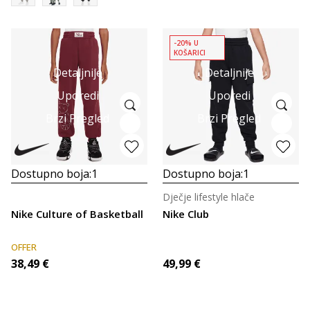
-20% U
KOŠARICI
Detaljnije
Detaljnije
Uporedi
Uporedi
Brzi Pregled
Brzi Pregled
Dostupno boja:
1
Dostupno boja:
1
Dječje lifestyle hlače
Nike Culture of Basketball
Nike Club
OFFER
38,49
€
49,99
€