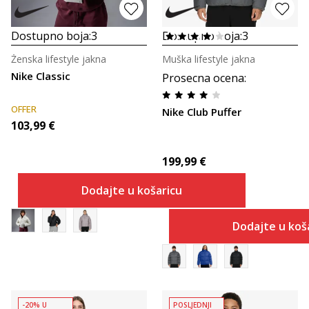
Dostupno boja:
3
Dostupno boja:
3
Ženska lifestyle jakna
Muška lifestyle jakna
Nike Classic
Prosecna ocena
:
OFFER
Nike Club Puffer
103,99
€
199,99
€
Dodajte u košaricu
Dodajte u koš
-20% U
POSLJEDNJI