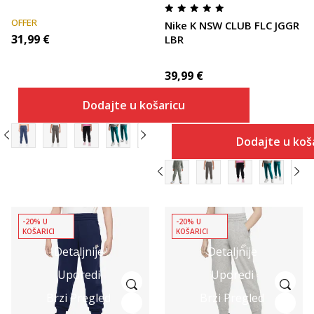
OFFER
Nike K NSW CLUB FLC JGGR
31,99
€
LBR
39,99
€
Dodajte u košaricu
Dodajte u koš
-20% U
-20% U
KOŠARICI
KOŠARICI
Detaljnije
Detaljnije
Uporedi
Uporedi
Brzi Pregled
Brzi Pregled