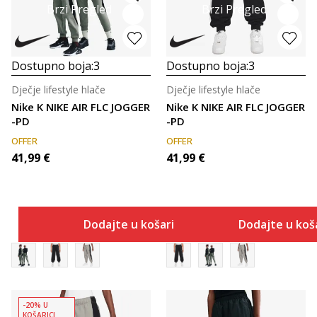
Brzi Pregled
Brzi Pregled
Dostupno boja:
3
Dostupno boja:
3
Dječje lifestyle hlače
Dječje lifestyle hlače
Nike K NIKE AIR FLC JOGGER
Nike K NIKE AIR FLC JOGGER
-PD
-PD
OFFER
OFFER
41,99
€
41,99
€
Dodajte u košaricu
Dodajte u koš
-20% U
KOŠARICI