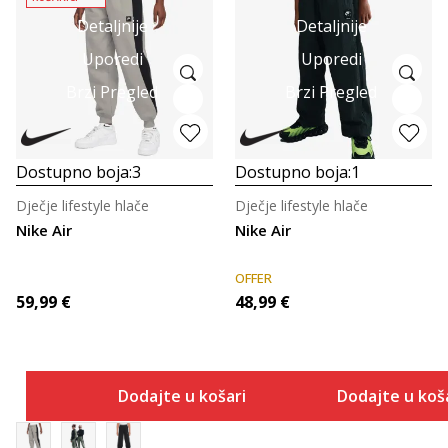
Detaljnije
Detaljnije
Uporedi
Uporedi
Brzi Pregled
Brzi Pregled
Dostupno boja:
3
Dostupno boja:
1
Dječje lifestyle hlače
Dječje lifestyle hlače
Nike Air
Nike Air
OFFER
59,99
€
48,99
€
Dodajte u košaricu
Dodajte u koš