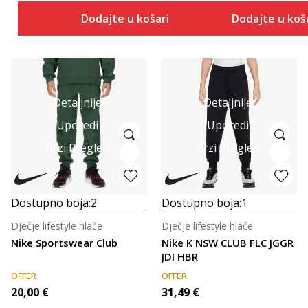
Dodajte u košaricu
Dodajte u koš
Detaljnije
Detaljnije
Uporedi
Uporedi
Brzi Pregled
Brzi Pregled
Dostupno boja:
2
Dostupno boja:
1
Dječje lifestyle hlače
Dječje lifestyle hlače
Nike Sportswear Club
Nike K NSW CLUB FLC JGGR
JDI HBR
OFFER
OFFER
20,00
€
31,49
€