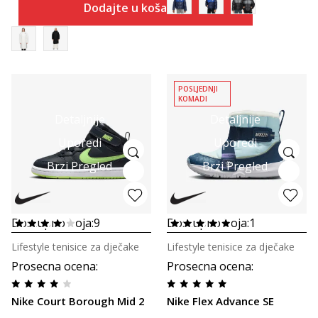
Dodajte u košaricu
POSLJEDNJI
KOMADI
Detaljnije
Detaljnije
Uporedi
Uporedi
Brzi Pregled
Brzi Pregled
Dostupno boja:
9
Dostupno boja:
1
Lifestyle tenisice za dječake
Lifestyle tenisice za dječake
Prosecna ocena
:
Prosecna ocena
:
Nike Court Borough Mid 2
Nike Flex Advance SE