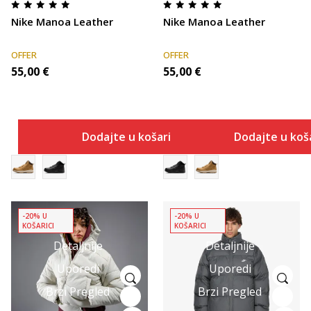
Nike Manoa Leather
Nike Manoa Leather
OFFER
OFFER
55,00
€
55,00
€
Dodajte u košaricu
Dodajte u koš
-20% U
-20% U
KOŠARICI
KOŠARICI
Detaljnije
Detaljnije
Uporedi
Uporedi
Brzi Pregled
Brzi Pregled