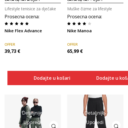
Lifestyle tenisice za dječake
Muške čizme za lifestyle
Prosecna ocena
:
Prosecna ocena
:
Nike Flex Advance
Nike Manoa
OFFER
OFFER
39,73
€
65,99
€
Dodajte u košaricu
Dodajte u koš
Detaljnije
Detaljnije
Uporedi
Uporedi