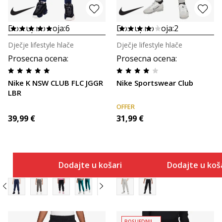
Dostupno boja:
6
Dostupno boja:
2
Dječje lifestyle hlače
Dječje lifestyle hlače
Prosecna ocena
:
Prosecna ocena
:
Nike K NSW CLUB FLC JGGR
Nike Sportswear Club
LBR
OFFER
39,99
€
31,99
€
Dodajte u košaricu
Dodajte u koš
POSLJEDNJI