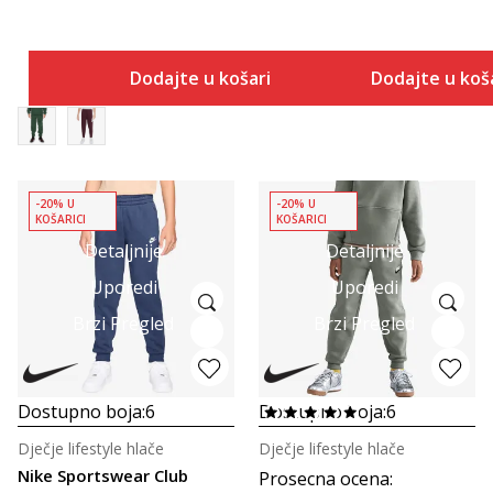
Dodajte u košaricu
Dodajte u koš
-20% U
-20% U
KOŠARICI
KOŠARICI
Detaljnije
Detaljnije
Uporedi
Uporedi
Brzi Pregled
Brzi Pregled
Dostupno boja:
6
Dostupno boja:
6
Dječje lifestyle hlače
Dječje lifestyle hlače
Nike Sportswear Club
Prosecna ocena
: