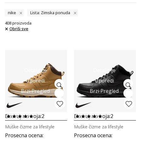
nike
Lista: Zimska ponuda
408
proizvoda
Obriši sve
Detaljnije
Detaljnije
Uporedi
Uporedi
Brzi Pregled
Brzi Pregled
Dostupno boja:
2
Dostupno boja:
2
Muške čizme za lifestyle
Muške čizme za lifestyle
Prosecna ocena
:
Prosecna ocena
: