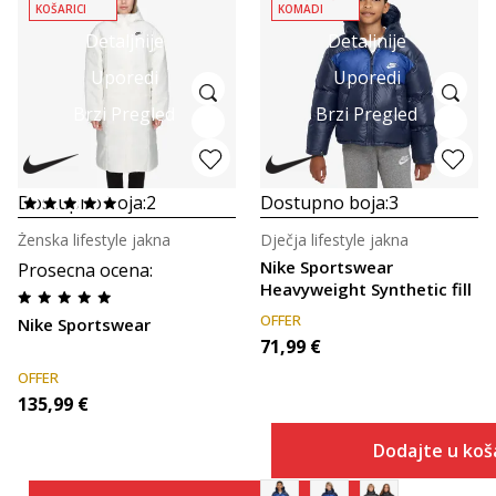
KOŠARICI
KOMADI
Detaljnije
Detaljnije
Uporedi
Uporedi
Brzi Pregled
Brzi Pregled
Dostupno boja:
2
Dostupno boja:
3
Ženska lifestyle jakna
Dječja lifestyle jakna
Nike Sportswear
Prosecna ocena
:
Heavyweight Synthetic fill
OFFER
Nike Sportswear
71,99
€
OFFER
135,99
€
Dodajte u koš