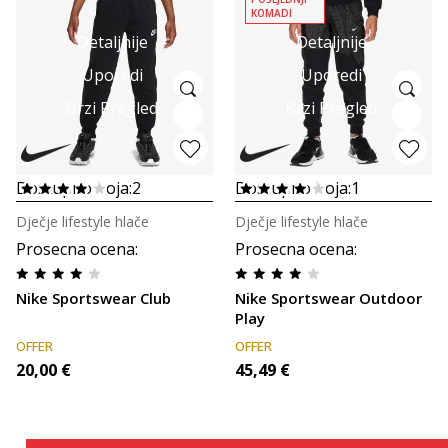
KOMADI
Detaljnije
Detaljnije
Uporedi
Uporedi
Brzi Pregled
Brzi Pregled
Dostupno boja:
2
Dostupno boja:
1
Dječje lifestyle hlače
Dječje lifestyle hlače
Prosecna ocena
:
Prosecna ocena
:
Nike Sportswear Club
Nike Sportswear Outdoor
Play
OFFER
OFFER
20,00
€
45,49
€