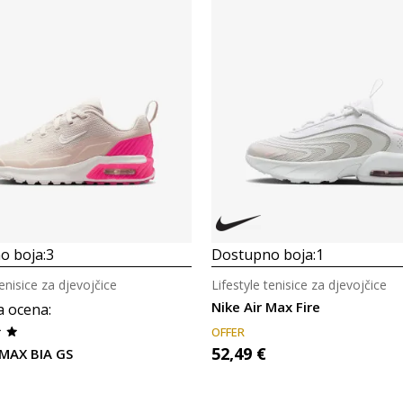
Uporedi
Uporedi
o boja:
3
Dostupno boja:
1
tenisice za djevojčice
Lifestyle tenisice za djevojčice
Nike Air Max Fire
a ocena
:
OFFER
52,49
€
 MAX BIA GS