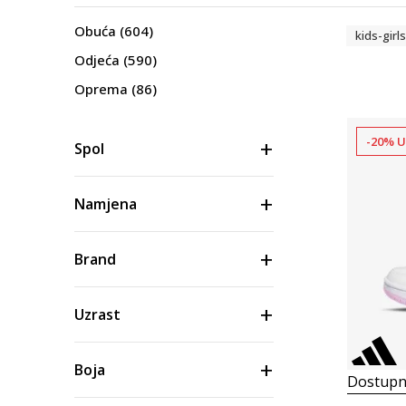
Obuća
(604)
kids-girls
Odjeća
(590)
Oprema
(86)
-20% U
Spol
Namjena
Brand
Uzrast
Boja
Dostupn