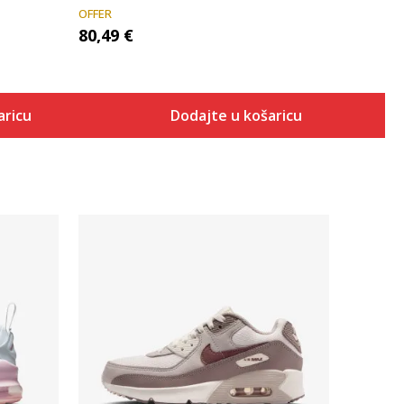
OFFER
80,49
€
aricu
Dodajte u košaricu
Uporedi