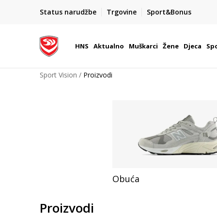
BOX NOW
Status narudžbe
Trgovine
Sport&Bonus
Dostava 1,50 €
| Više od 800 paketomata u Hrvatsko
HNS
Aktualno
Muškarci
Žene
Djeca
Spo
Sport Vision
Proizvodi
Obuća
Proizvodi