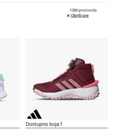
1280
proizvoda
Obriši sve
Uporedi
Dostupno boja:
1