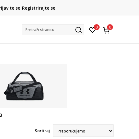
CLICK& COLLECT
rijavite se
Registrirajte se
besplatno preuzimanje u trgovini
0
0
Pretraži stranicu
a
Sortiraj