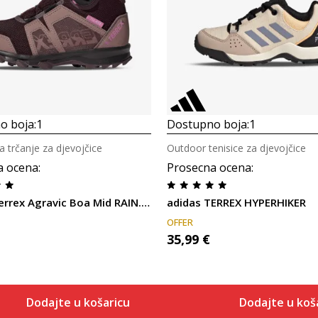
Uporedi
Uporedi
o boja:
1
Dostupno boja:
1
a trčanje za djevojčice
Outdoor tenisice za djevojčice
a ocena
:
Prosecna ocena
:
adidas Terrex Agravic Boa Mid RAIN.RDY
adidas TERREX HYPERHIKER
OFFER
35,99
€
Dodajte u košaricu
Dodajte u koš