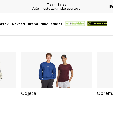
Team Sales
P
j
Vaše mjesto za timske sportove.
rtovi
Novosti
Brand
Nike
adidas
Odjeća
Oprem