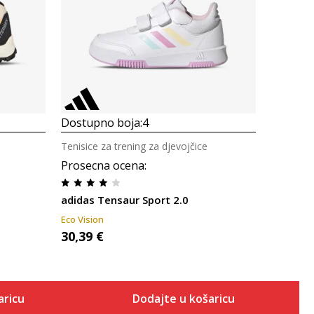
Uporedi
Dostupno boja:
4
Tenisice za trening za djevojčice
Prosecna ocena
:
adidas Tensaur Sport 2.0
Eco Vision
30,39
€
aricu
Dodajte u košaricu