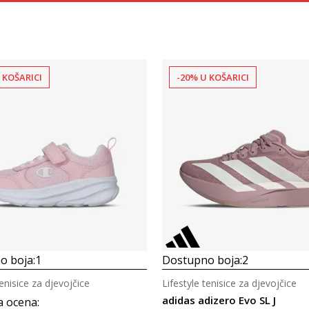
 KOŠARICI
-20% U KOŠARICI
Uporedi
Uporedi
o boja:
1
Dostupno boja:
2
tenisice za djevojčice
Lifestyle tenisice za djevojčice
adidas adizero Evo SL J
a ocena
: