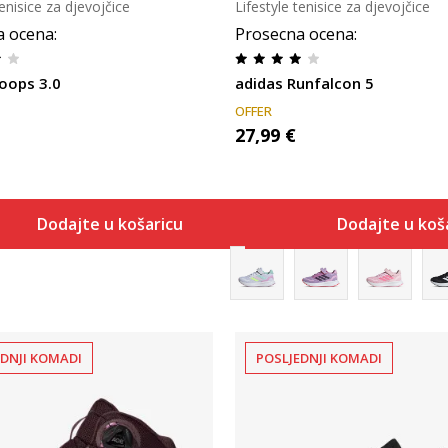
tenisice za djevojčice
Lifestyle tenisice za djevojčice
a ocena
:
Prosecna ocena
:
oops 3.0
adidas Runfalcon 5
OFFER
27,99
€
Dodajte u košaricu
Dodajte u koš
EDNJI KOMADI
POSLJEDNJI KOMADI