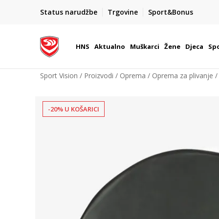
BOX NOW
Status narudžbe
Trgovine
Sport&Bonus
Dostava 1,50 €
| Više od 800 paketomata u Hrvatsko
HNS
Aktualno
Muškarci
Žene
Djeca
Spo
Sport Vision
Proizvodi
Oprema
Oprema za plivanje
-20% U KOŠARICI