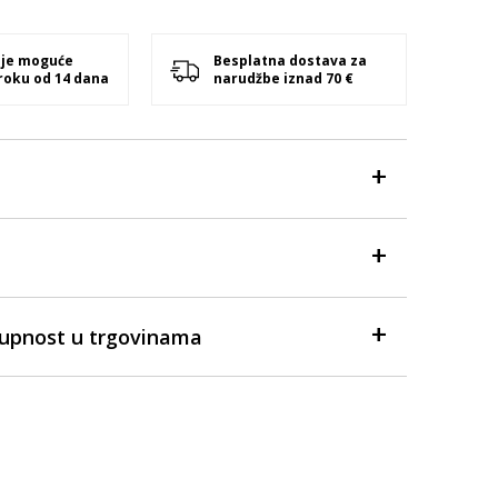
 je moguće
Besplatna dostava za
 roku od 14 dana
narudžbe iznad 70 €
tupnost u trgovinama