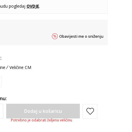
udu pogledaj
OVDJE
.
Obavijesti me o sniženju
:
ine
Veličine CM
inu:
Dodaj u košaricu
Potrebno je odabrati željenu veličinu