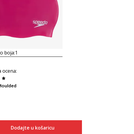
 boja:
1
a ocena
:
Moulded
Dodajte u košaricu