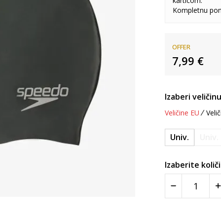
karticom.
Kompletnu pon
OFFER
7,99
€
Izaberi veličinu
Veličine EU
Velič
Univ.
Univ.
Izaberite količ