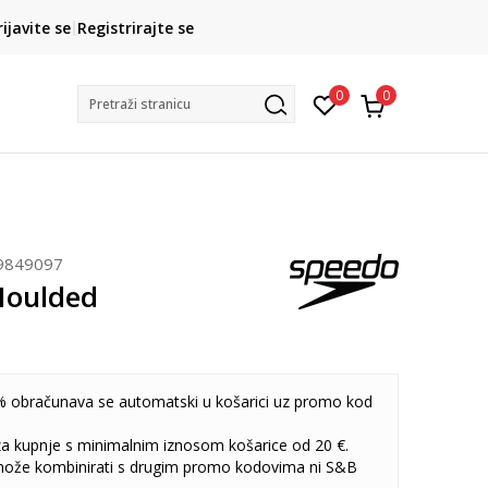
CLICK& COLLECT
rijavite se
Registrirajte se
besplatno preuzimanje u trgovini
0
0
Pretraži stranicu
9849097
Moulded
 obračunava se automatski u košarici uz promo kod
 za kupnje s minimalnim iznosom košarice od 20 €.
može kombinirati s drugim promo kodovima ni S&B