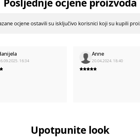
Posljednje ocjene proizvoda
azane ocjene ostavili su isključivo korisnici koji su kupili pro
danijela
Anne
6.09.2025. 16:34
20.04.2024. 18:40
Upotpunite look