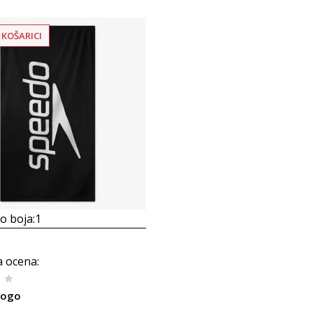
 KOŠARICI
 boja:
1
a ocena
:
Logo