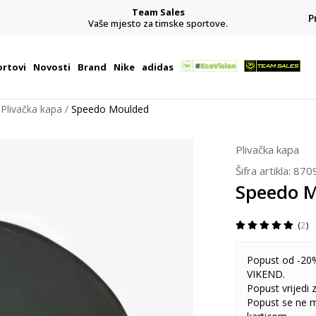
Team Sales
P
j
Vaše mjesto za timske sportove.
rtovi
Novosti
Brand
Nike
adidas
Plivačka kapa
Speedo Moulded
Plivačka kapa
Šifra artikla:
870
Speedo 
2
Popust od -20%
VIKEND.
Popust vrijedi
Popust se ne 