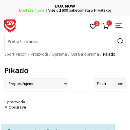
BOX NOW
Dostava 1,50 €
| Više od 800 paketomata u Hrvatskoj
0
0
Pretraži stranicu
Sport Vision
Proizvodi
Oprema
Ostala oprema
Pikado
Pikado
Filteri
0
proizvoda
Obriši sve