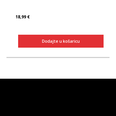
18,99
€
Dodajte u košaricu