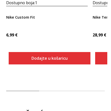
Dostupno boja:
1
Dostupno
Nike Custom Fit
Nike Tem
6,99
€
28,99
€
Dodajte u košaricu
Dodaj u košaricu