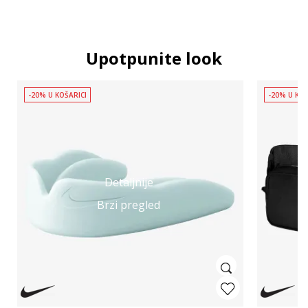
Upotpunite look
-20% U KOŠARICI
-20% U KOŠ
Detaljnije
Brzi pregled