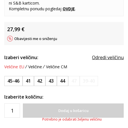
ni S&B karticom.
Kompletnu ponudu pogledaj
OVDJE
.
27,99
€
Obavijesti me o sniženju
Izaberi veličinu:
Odredi veličinu
Veličine EU
Veličine
Veličine CM
45-46
41
42
43
44
47
39-40
Izaberite količinu:
Dodaj u košaricu
Potrebno je odabrati željenu veličinu