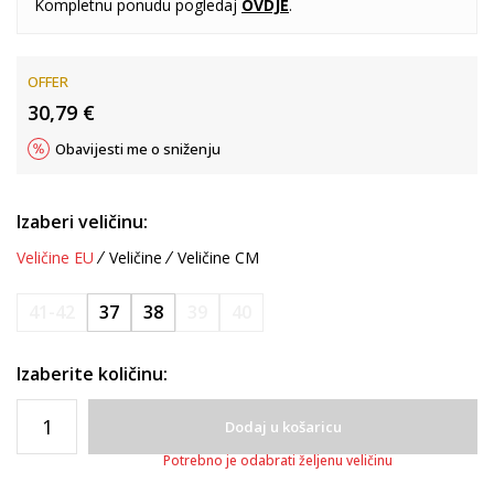
Kompletnu ponudu pogledaj
OVDJE
.
OFFER
30,79
€
Obavijesti me o sniženju
Izaberi veličinu:
Veličine EU
Veličine
Veličine CM
41-42
37
38
39
40
Izaberite količinu:
Dodaj u košaricu
Potrebno je odabrati željenu veličinu