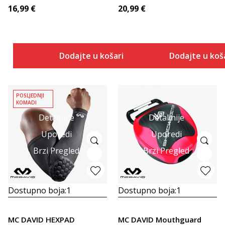
16,99
€
20,99
€
Dodajte u košaricu
Dodajte u koš
POSLJEDNJI
KOMADI
Detaljnije
Detaljnije
Uporedi
Uporedi
Brzi Pregled
Brzi Pregled
Dostupno boja:
1
Dostupno boja:
1
MC DAVID HEXPAD
MC DAVID Mouthguard