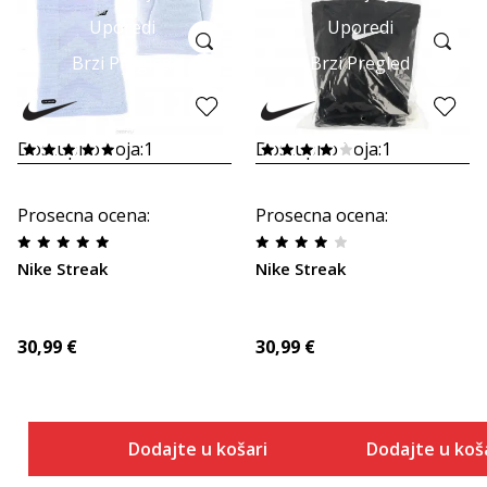
Uporedi
Uporedi
Brzi Pregled
Brzi Pregled
Dostupno boja:
1
Dostupno boja:
1
Prosecna ocena
:
Prosecna ocena
:
Nike Streak
Nike Streak
30,99
€
30,99
€
Dodajte u košaricu
Dodajte u koš