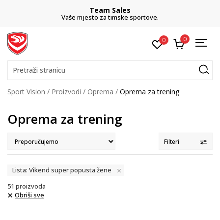
CLICK& COLLECT
besplatno preuzimanje u trgovini
0
0
Pretraži stranicu
Sport Vision
Proizvodi
Oprema
Oprema za trening
Oprema za trening
Filteri
Lista: Vikend super popusta žene
51
proizvoda
Obriši sve