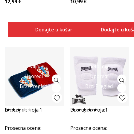
12,99
€
10,99
€
Dodajte u košaricu
Dodajte u koš
Detaljnije
Detaljnije
Uporedi
Uporedi
Brzi Pregled
Brzi Pregled
Dostupno boja:
1
Dostupno boja:
1
Prosecna ocena
:
Prosecna ocena
: