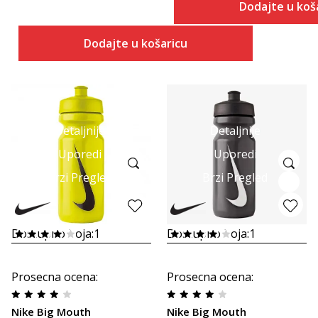
Dodajte u koš
Dodajte u košaricu
Detaljnije
Detaljnije
Uporedi
Uporedi
Brzi Pregled
Brzi Pregled
Dostupno boja:
1
Dostupno boja:
1
Prosecna ocena
:
Prosecna ocena
:
Nike Big Mouth
Nike Big Mouth