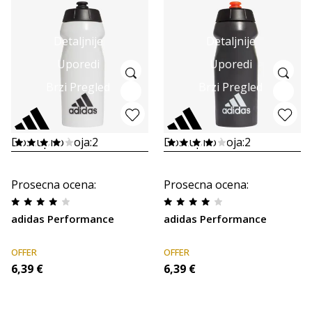
Detaljnije
Detaljnije
Uporedi
Uporedi
Brzi Pregled
Brzi Pregled
Dostupno boja:
2
Dostupno boja:
2
Prosecna ocena
:
Prosecna ocena
:
adidas Performance
adidas Performance
OFFER
OFFER
6,39
€
6,39
€