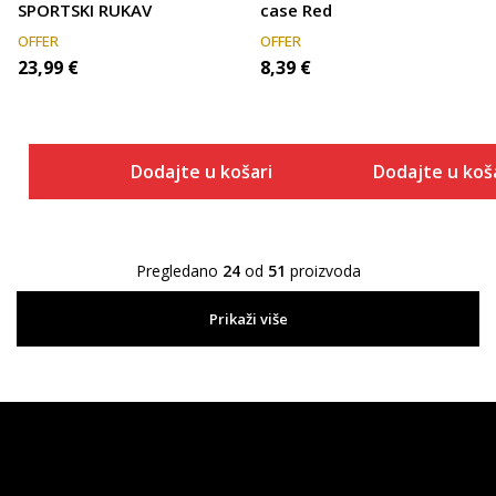
SPORTSKI RUKAV
case Red
OFFER
OFFER
23,99
€
8,39
€
Dodajte u košaricu
Dodajte u koš
Pregledano
24
od
51
proizvoda
Prikaži više