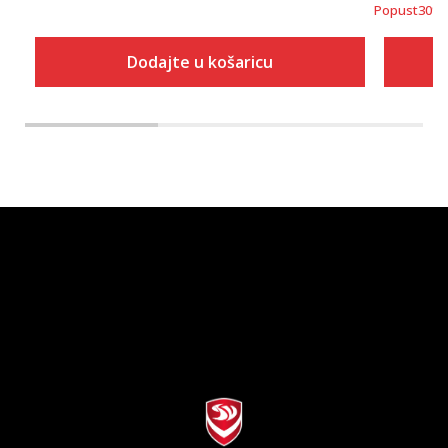
Popust
30
%
Dodajte u košaricu