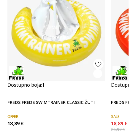
Detaljnije
Brzi pregled
Dostupno boja:
1
Dostupno
FREDS FREDS SWIMTRAINER CLASSIC ŽUTI
FREDS FRE
OFFER
SALE
18,89
€
18,89
€
26,99
€