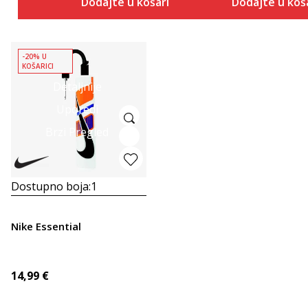
Dodajte u košaricu
Dodajte u koš
-20% U
KOŠARICI
Detaljnije
Uporedi
Brzi Pregled
Dostupno boja:
1
Nike Essential
14,99
€