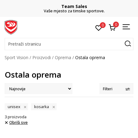
Team Sales
Vaše mjesto za timske sportove.
0
0
Pretraži stranicu
Sport Vision
Proizvodi
Oprema
Ostala oprema
Ostala oprema
Filteri
unisex
kosarka
3
proizvoda
Obriši sve