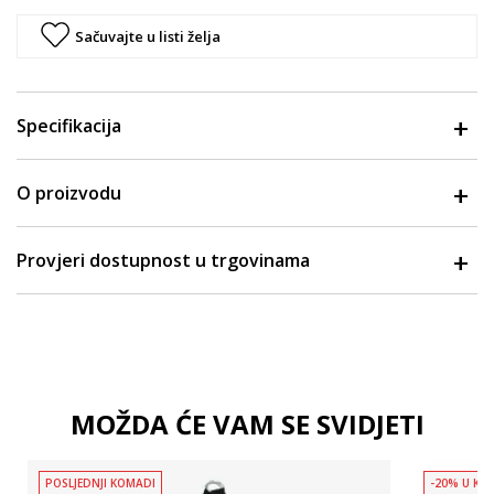
Sačuvajte u listi želja
Specifikacija
O proizvodu
Provjeri dostupnost u trgovinama
MOŽDA ĆE VAM SE SVIDJETI
POSLJEDNJI KOMADI
-20% U KOŠ