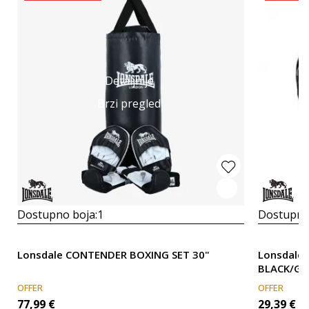
Detaljnije
Brzi pregled
Dostupno boja:
1
Dostupno
Lonsdale CONTENDER BOXING SET 30"
Lonsdale
BLACK/GR
OFFER
OFFER
77,99
€
29,39
€