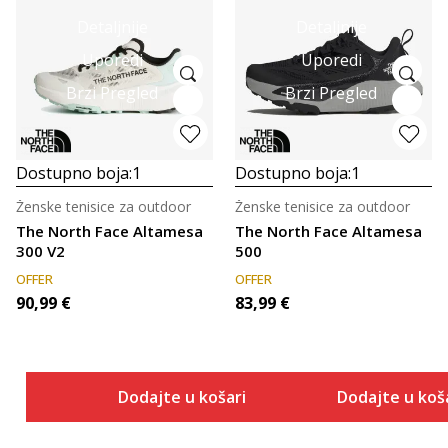
Detaljnije
Detaljnije
Uporedi
Uporedi
Brzi Pregled
Brzi Pregled
Dostupno boja:
1
Dostupno boja:
1
Ženske tenisice za outdoor
Ženske tenisice za outdoor
The North Face Altamesa
The North Face Altamesa
300 V2
500
OFFER
OFFER
90,99
€
83,99
€
Dodajte u košaricu
Dodajte u koš