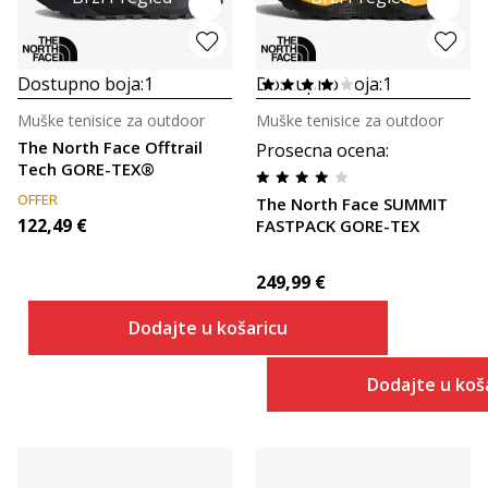
Dostupno boja:
1
Dostupno boja:
1
Muške tenisice za outdoor
Muške tenisice za outdoor
The North Face Offtrail
Prosecna ocena
:
Tech GORE-TEX®
OFFER
The North Face SUMMIT
122,49
€
FASTPACK GORE-TEX
249,99
€
Dodajte u košaricu
Dodajte u koš