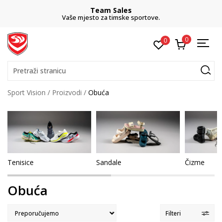
Team Sales
Vaše mjesto za timske sportove.
0
0
Pretraži stranicu
Sport Vision
Proizvodi
Obuća
Tenisice
Sandale
Čizme
Obuća
Filteri