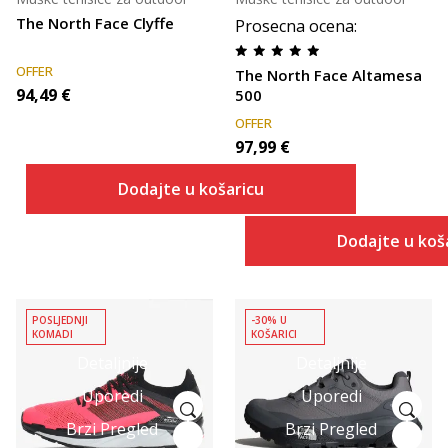
The North Face Clyffe
Prosecna ocena
:
OFFER
The North Face Altamesa
94,49
€
500
OFFER
97,99
€
Dodajte u košaricu
Dodajte u koš
POSLJEDNJI
-30% U
KOMADI
KOŠARICI
Detaljnije
Detaljnije
Uporedi
Uporedi
Brzi Pregled
Brzi Pregled