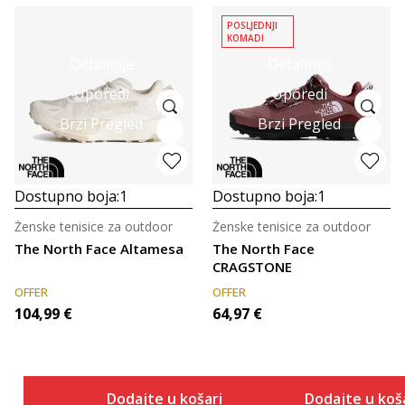
POSLJEDNJI
KOMADI
Detaljnije
Detaljnije
Uporedi
Uporedi
Brzi Pregled
Brzi Pregled
Dostupno boja:
1
Dostupno boja:
1
Ženske tenisice za outdoor
Ženske tenisice za outdoor
The North Face Altamesa
The North Face
CRAGSTONE
OFFER
OFFER
104,99
€
64,97
€
Dodajte u košaricu
Dodajte u koš