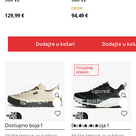
OFFER
129,99
€
94,49
€
Dodajte u košaricu
Dodajte u koš
POSLJEDNJI
KOMADI
Detaljnije
Detaljnije
Uporedi
Uporedi
Brzi Pregled
Brzi Pregled
Dostupno boja:
1
Dostupno boja:
1
Muške tenisice za outdoor
Muške tenisice za outdoor