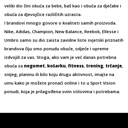
veliki dio čini obuća za
bebe
, baš kao i
obuća za dječake
i
obuća za djevojčice
različitih uzrasta.
I brandovi mnogo govore o kvaliteti samih proizvoda.
Nike
,
Adidas
,
Champion
,
New Balance
,
Reebok
,
Ellesse
i
Umbro
samo su dio zaista zavidne liste svjetski priznatih
brandova čiju smo ponudu obuće, odjeće i opreme
izdvojili za vas. Stoga, ako vam je već danas potrebna
obuća za
nogomet
,
košarku
,
fitness
,
trening
,
trčanje
,
snijeg, planinu ili bilo koju drugu aktivnost, imajte na
umu kako je možete pronaći online i to u Sport Vision
ponudi, koja je prilagođena svim stilovima i potrebama.