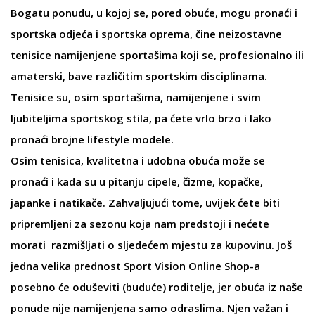
Bogatu ponudu, u kojoj se, pored obuće, mogu pronaći i
sportska odjeća i sportska oprema, čine neizostavne
tenisice
namijenjene sportašima koji se, profesionalno ili
amaterski, bave različitim sportskim disciplinama.
Tenisice
su, osim sportašima, namijenjene i svim
ljubiteljima sportskog stila, pa ćete vrlo brzo i lako
pronaći brojne
lifestyle modele
.
Osim tenisica, kvalitetna i udobna obuća može se
pronaći i kada su u pitanju cipele,
čizme
, kopačke,
japanke
i
natikače
. Zahvaljujući tome, uvijek ćete biti
pripremljeni za sezonu koja nam predstoji i nećete
morati razmišljati o sljedećem mjestu za kupovinu. Još
jedna velika prednost Sport Vision Online Shop-a
posebno će oduševiti (buduće) roditelje, jer obuća iz naše
ponude nije namijenjena samo odraslima. Njen važan i