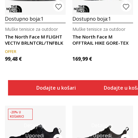
Dostupno boja:
1
Dostupno boja:
1
Muške tenisice za outdoor
Muške tenisice za outdoor
The North Face M FLIGHT
The North Face M
VECTIV BRLNTCRL/TNFBLK
OFFTRAIL HIKE GORE-TEX
OFFER
99,48
€
169,99
€
Dodajte u košaricu
Dodajte u koš
-20% U
KOŠARICI
Detaljnije
Detaljnije
Uporedi
Uporedi