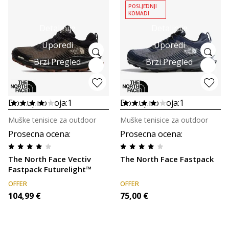
POSLJEDNJI
KOMADI
Detaljnije
Detaljnije
Uporedi
Uporedi
Brzi Pregled
Brzi Pregled
Dostupno boja:
1
Dostupno boja:
1
Muške tenisice za outdoor
Muške tenisice za outdoor
Prosecna ocena
:
Prosecna ocena
:
The North Face Vectiv
The North Face Fastpack
Fastpack Futurelight™
OFFER
OFFER
104,99
€
75,00
€