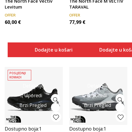
The North Face Vectiv
The North Face M VECTIV
Levitum
TARAVAL
OFFER
OFFER
60,00
€
77,99
€
Dodajte u košaricu
Dodajte u koš
POSLJEDNJI
KOMADI
Detaljnije
Detaljnije
Uporedi
Uporedi
Brzi Pregled
Brzi Pregled
Dostupno boja:
1
Dostupno boja:
1