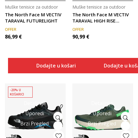
Muške tenisice za outdoor
Muške tenisice za outdoor
The North Face M VECTIV
The North Face M VECTIV
TARAVAL FUTURELIGHT
TARAVAL HIGH RISE
GREY/SMOKED P
OFFER
OFFER
86,99
€
90,99
€
Dodajte u košaricu
Dodajte u koš
-20% U
KOŠARICI
Detaljnije
Detaljnije
Uporedi
Uporedi
Brzi Pregled
Brzi Pregled