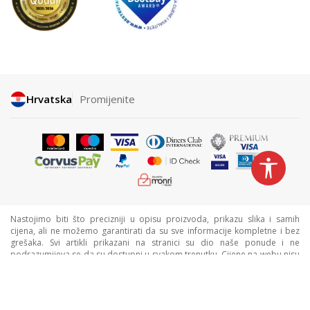
Hrvatska
Promijenite
Nastojimo biti što precizniji u opisu proizvoda, prikazu slika i samih
cijena, ali ne možemo garantirati da su sve informacije kompletne i bez
grešaka. Svi artikli prikazani na stranici su dio naše ponude i ne
podrazumijeva se da su dostupni u svakom trenutku. Cijene na webu nisu
nužno iste kao cijene u trgovinama. Webshop može imati popuste
namijenjene isključivo web kupcima.
©2026
www.sportvision.hr
, Izrada
NB SOFT
. Sva prava zadržana.