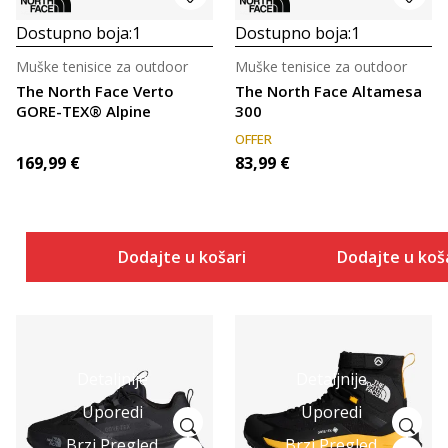
Dostupno boja:
1
Dostupno boja:
1
Muške tenisice za outdoor
Muške tenisice za outdoor
The North Face Verto
The North Face Altamesa
GORE-TEX® Alpine
300
OFFER
169,99
€
83,99
€
Dodajte u košaricu
Dodajte u koš
Detaljnije
Detaljnije
Uporedi
Uporedi
Brzi Pregled
Brzi Pregled