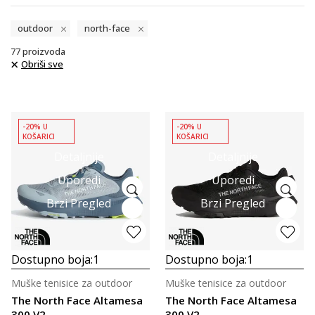
outdoor
north-face
77
proizvoda
Obriši sve
-20% U
-20% U
KOŠARICI
KOŠARICI
Detaljnije
Detaljnije
Uporedi
Uporedi
Brzi Pregled
Brzi Pregled
Dostupno boja:
1
Dostupno boja:
1
Muške tenisice za outdoor
Muške tenisice za outdoor
The North Face Altamesa
The North Face Altamesa
300 V2
300 V2