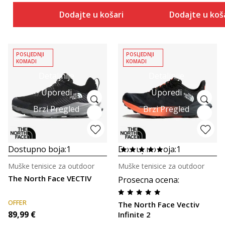
Dodajte u košaricu
Dodajte u koš
POSLJEDNJI
POSLJEDNJI
KOMADI
KOMADI
Detaljnije
Detaljnije
Uporedi
Uporedi
Brzi Pregled
Brzi Pregled
Dostupno boja:
1
Dostupno boja:
1
Muške tenisice za outdoor
Muške tenisice za outdoor
The North Face VECTIV
Prosecna ocena
:
OFFER
The North Face Vectiv
89,99
€
Infinite 2