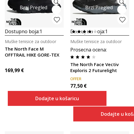
Brzi Pregled
Brzi Pregled
Dostupno boja:
1
Dostupno boja:
1
Muške tenisice za outdoor
Muške tenisice za outdoor
The North Face M
Prosecna ocena
:
OFFTRAIL HIKE GORE-TEX
The North Face Vectiv
169,99
€
Exploris 2 Futurelight
OFFER
77,50
€
Dodajte u košaricu
Dodajte u koš