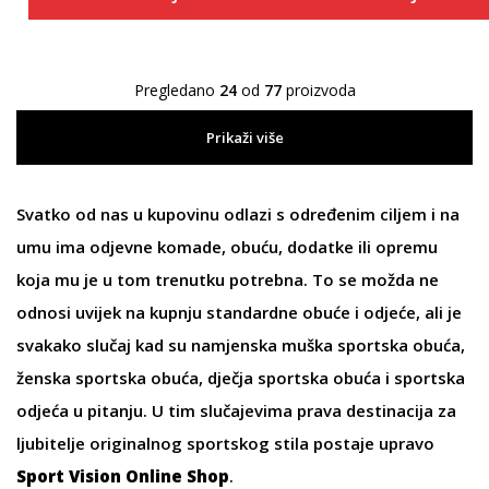
Pregledano
24
od
77
proizvoda
Prikaži više
Svatko od nas u kupovinu odlazi s određenim ciljem i na
umu ima
odjevne
komade,
obuću
, dodatke ili
opremu
koja mu je u tom trenutku potrebna. To se možda ne
odnosi uvijek na kupnju standardne obuće i odjeće, ali je
svakako slučaj kad su namjenska
muška sportska obuća
,
ženska sportska obuća
,
dječja sportska obuća
i sportska
odjeća u pitanju. U tim slučajevima prava destinacija za
ljubitelje originalnog sportskog stila postaje upravo
Sport Vision Online Shop
.