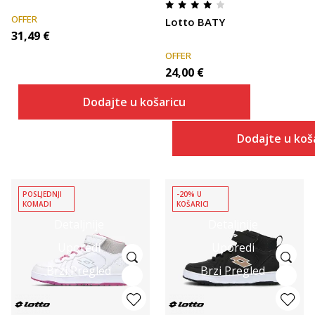
OFFER
Lotto BATY
31,49
€
OFFER
24,00
€
Dodajte u košaricu
Dodajte u koš
POSLJEDNJI
-20% U
KOMADI
KOŠARICI
Detaljnije
Detaljnije
Uporedi
Uporedi
Brzi Pregled
Brzi Pregled