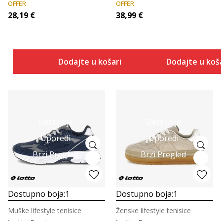
OFFER
OFFER
28,19
€
38,99
€
Dodajte u košaricu
Dodajte u koš
Detaljnije
Detaljnije
Uporedi
Uporedi
Brzi Pregled
Brzi Pregled
Dostupno boja:
1
Dostupno boja:
1
Muške lifestyle tenisice
Ženske lifestyle tenisice