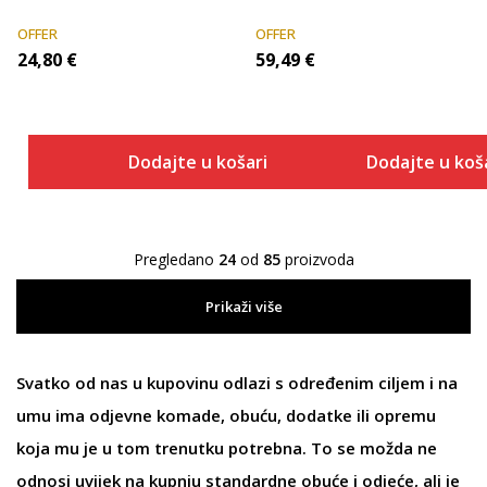
OFFER
OFFER
24,80
€
59,49
€
Dodajte u košaricu
Dodajte u koš
Pregledano
24
od
85
proizvoda
Prikaži više
Svatko od nas u kupovinu odlazi s određenim ciljem i na
umu ima
odjevne
komade,
obuću
, dodatke ili
opremu
koja mu je u tom trenutku potrebna. To se možda ne
odnosi uvijek na kupnju standardne obuće i odjeće, ali je