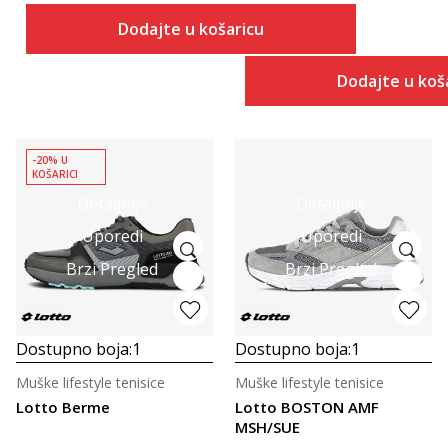
Dodajte u košaricu
Dodajte u koš
-20% U
KOŠARICI
Detaljnije
Detaljnije
Uporedi
Uporedi
Brzi Pregled
Brzi Pregled
Dostupno boja:
1
Dostupno boja:
1
Muške lifestyle tenisice
Muške lifestyle tenisice
Lotto Berme
Lotto BOSTON AMF
MSH/SUE