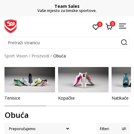
Team Sales
Vaše mjesto za timske sportove.
0
0
Pretraži stranicu
Sport Vision
Proizvodi
Obuća
Tenisice
Kopačke
Natikače
Obuća
Filteri