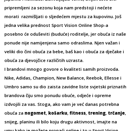
pripremljeni za sezonu koja nam predstoji i nećete
morati razmišljati o sljedećem mjestu za kupovinu. Još
jedna velika prednost Sport Vision Online Shop-a
posebno će oduševiti (buduće) roditelje, jer obuća iz naše
ponude nije namijenjena samo odraslima. Njen važan i
veliki dio čini obuća za
bebe
, baš kao i
obuća za dječake
i
obuća za djevojčice
različitih uzrasta.
I brandovi mnogo govore o kvaliteti samih proizvoda.
Nike
,
Adidas
,
Champion
,
New Balance
,
Reebok
,
Ellesse
i
Umbro
samo su dio zaista zavidne liste svjetski priznatih
brandova čiju smo ponudu obuće, odjeće i opreme
izdvojili za vas. Stoga, ako vam je već danas potrebna
obuća za
nogomet
,
košarku
,
fitness
,
trening
,
trčanje
,
snijeg, planinu ili bilo koju drugu aktivnost, imajte na
umu kako je možete pronaći online i to u Sport Vision