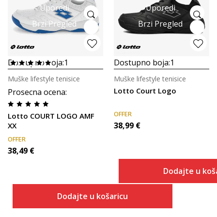
Uporedi
Uporedi
Brzi Pregled
Brzi Pregled
Dostupno boja:
1
Dostupno boja:
1
Muške lifestyle tenisice
Muške lifestyle tenisice
Lotto Court Logo
Prosecna ocena
:
OFFER
Lotto COURT LOGO AMF
38,99
€
XX
OFFER
38,49
€
Dodajte u koš
Dodajte u košaricu