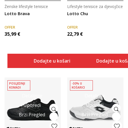
Ženske lifestyle tenisice
Lifestyle tenisice za djevojčice
Lotto Brava
Lotto Chu
OFFER
OFFER
35,99
€
22,79
€
Dodajte u košaricu
Dodajte u koš
POSLJEDNJI
-30% U
KOMADI
KOŠARICI
Detaljnije
Detaljnije
Uporedi
Uporedi
Brzi Pregled
Brzi Pregled