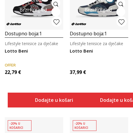
Uporedi
Uporedi
Brzi Pregled
Brzi Pregled
Dostupno boja:
1
Dostupno boja:
1
Lifestyle tenisice za dječake
Lifestyle tenisice za dječake
Lotto Beni
Lotto Beni
OFFER
22,79
€
37,99
€
Dodajte u košaricu
Dodajte u koš
-20% U
-20% U
KOŠARICI
KOŠARICI