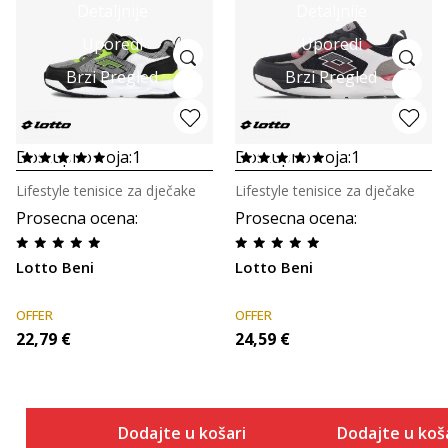
Detaljnije
Detaljnije
Uporedi
Uporedi
Brzi Pregled
Brzi Pregled
Dostupno boja:
1
Dostupno boja:
1
Lifestyle tenisice za dječake
Lifestyle tenisice za dječake
Prosecna ocena
:
Prosecna ocena
:
Lotto Beni
Lotto Beni
OFFER
OFFER
22,79
€
24,59
€
Dodajte u košaricu
Dodajte u koš