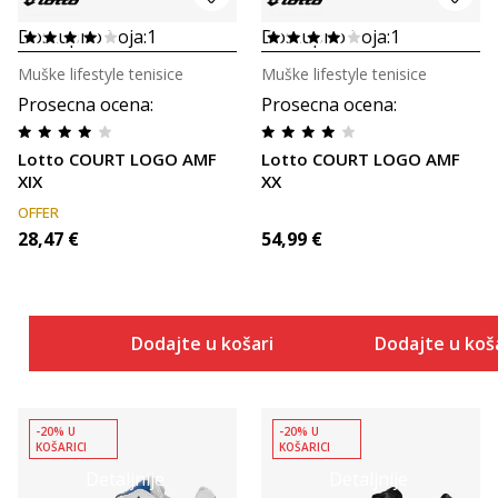
Dostupno boja:
1
Dostupno boja:
1
Muške lifestyle tenisice
Muške lifestyle tenisice
Prosecna ocena
:
Prosecna ocena
:
Lotto COURT LOGO AMF
Lotto COURT LOGO AMF
XIX
XX
OFFER
28,47
€
54,99
€
Dodajte u košaricu
Dodajte u koš
-20% U
-20% U
KOŠARICI
KOŠARICI
Detaljnije
Detaljnije