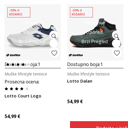
-30% U
-30% U
KOŠARICI
KOŠARICI
Detaljnije
Detaljnije
Uporedi
Uporedi
Brzi Pregled
Brzi Pregled
Dostupno boja:
1
Dostupno boja:
1
Muške lifestyle tenisice
Muške lifestyle tenisice
Lotto Dalan
Prosecna ocena
:
Lotto Court Logo
54,99
€
54,99
€