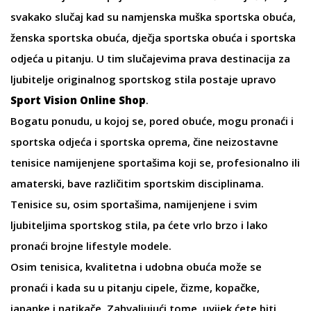
svakako slučaj kad su namjenska
muška sportska obuća
,
ženska sportska obuća
,
dječja sportska obuća
i sportska
odjeća u pitanju. U tim slučajevima prava destinacija za
ljubitelje originalnog sportskog stila postaje upravo
Sport Vision Online Shop
.
Bogatu ponudu, u kojoj se, pored obuće, mogu pronaći i
sportska odjeća i sportska oprema, čine neizostavne
tenisice
namijenjene sportašima koji se, profesionalno ili
amaterski, bave različitim sportskim disciplinama.
Tenisice
su, osim sportašima, namijenjene i svim
ljubiteljima sportskog stila, pa ćete vrlo brzo i lako
pronaći brojne
lifestyle modele
.
Osim tenisica, kvalitetna i udobna obuća može se
pronaći i kada su u pitanju cipele,
čizme
, kopačke,
japanke
i
natikače
. Zahvaljujući tome, uvijek ćete biti