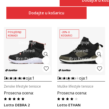
Dodajte u koš
Dodajte u košaricu
POSLJEDNJI
-20% U
KOMADI
KOŠARICI
Detaljnije
Detaljnije
Uporedi
Uporedi
Brzi Pregled
Brzi Pregled
Dostupno boja:
1
Dostupno boja:
1
Ženske lifestyle tenisice
Muške lifestyle tenisice
Prosecna ocena
:
Prosecna ocena
:
Lotto DEBRA 2
Lotto ETHAN