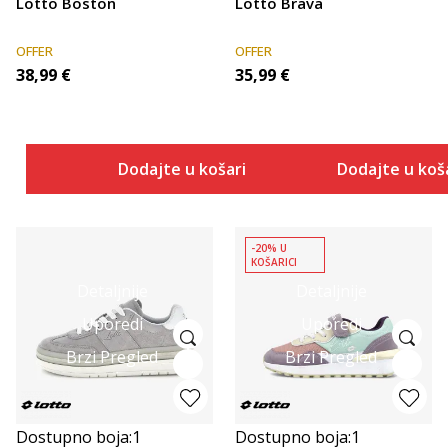
Lotto Boston
Lotto Brava
OFFER
OFFER
38,99
€
35,99
€
Dodajte u košaricu
Dodajte u koš
-20% U
KOŠARICI
Detaljnije
Detaljnije
Uporedi
Uporedi
Brzi Pregled
Brzi Pregled
Dostupno boja:
1
Dostupno boja:
1