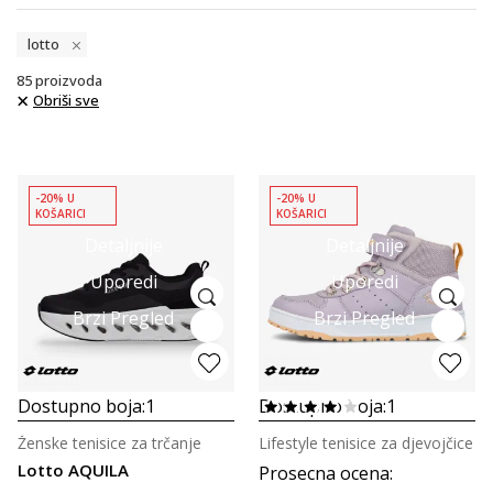
lotto
85
proizvoda
Obriši sve
-20% U
-20% U
KOŠARICI
KOŠARICI
Detaljnije
Detaljnije
Uporedi
Uporedi
Brzi Pregled
Brzi Pregled
Dostupno boja:
1
Dostupno boja:
1
Ženske tenisice za trčanje
Lifestyle tenisice za djevojčice
Lotto AQUILA
Prosecna ocena
: