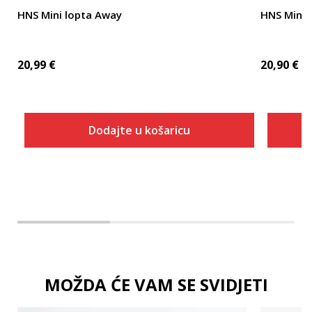
HNS Mini lopta Away
HNS Mini 
20,99
€
20,90
€
Dodajte u košaricu
Dodaj u košaricu
MOŽDA ĆE VAM SE SVIDJETI