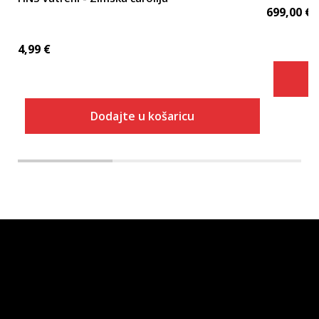
699,00
€
4,99
€
Dodajte u košaricu