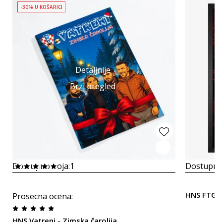
-30% U KOŠARICI
Detaljnije
Brzi pregled
Dostupno boja:
1
Dostupno
HNS FTG 
Prosecna ocena
:
HNS Vatreni - Zimska čarolija