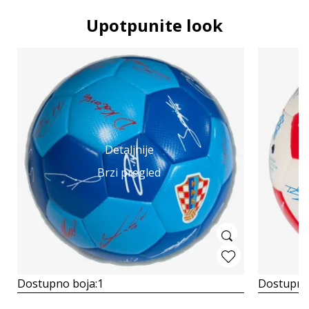
Upotpunite look
Detaljnije
Brzi pregled
Dostupno boja:
1
Dostupno