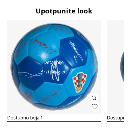
Upotpunite look
Detaljnije
Brzi pregled
Dostupno boja:
1
Dostupno