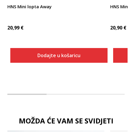
HNS Mini lopta Away
HNS Mini 
20,99
€
20,90
€
Dodajte u košaricu
Dodaj u košaricu
MOŽDA ĆE VAM SE SVIDJETI