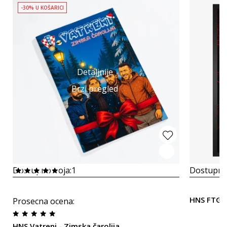
-30% U KOŠARICI
Detaljnije
Brzi pregled
Dostupno boja:
1
Dostupno
HNS FTG 
Prosecna ocena
:
HNS Vatreni - Zimska čarolija