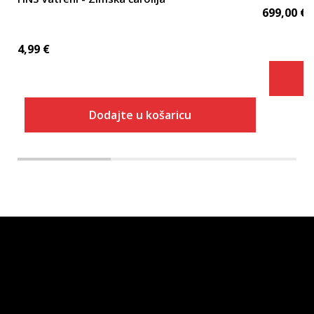
699,00
€
4,99
€
Dodajte u košaricu