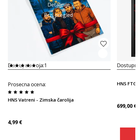
Detaljnije
Brzi pregled
Dostupno boja:
1
Dostupno
HNS FTG 
Prosecna ocena
:
HNS Vatreni - Zimska čarolija
699,00
€
4,99
€