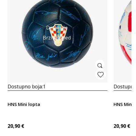
Detaljnije
Brzi pregled
Dostupno boja:
1
Dostupno
HNS Mini lopta
HNS Mini 
20,90
€
20,90
€