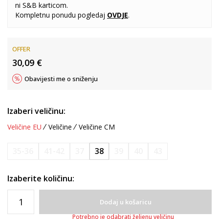
ni S&B karticom.
Kompletnu ponudu pogledaj
OVDJE
.
OFFER
30,09
€
Obavijesti me o sniženju
Izaberi veličinu:
Veličine EU
Veličine
Veličine CM
35-36
41-42
37
38
39
40
43
Izaberite količinu:
Dodaj u košaricu
Potrebno je odabrati željenu veličinu